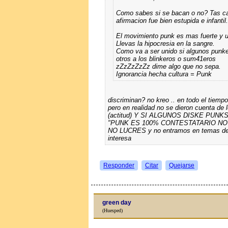
Como sabes si se baсan o no? Tas c
afirmacion fue bien estupida e infantil.
El movimiento punk es mas fuerte y 
Llevas la hipocresia en la sangre.
Como va a ser unido si algunos punke
otros a los blinkeros o sum41eros
zZzZzZzZz dime algo que no sepa.
Ignorancia hecha cultura = Punk
discriminan? no kreo .. en todo el tiemp
pero en realidad no se dieron cuenta de
(actitud) Y SI ALGUNOS DISKE PUN
"PUNK ES 100% CONTESTATARIO NO
NO LUCRES y no entramos en temas de 
interesa
Responder
Citar
Quejarse
green day
(Huesped)