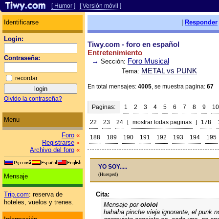
[ Humor ]
[ Versión móvil ]
Identificarse
|
Responder
Login:
Tiwy.com - foro en español
Entretenimiento
Contraseña:
→
Foro Musical
Sección:
METAL vs PUNK
Tema:
recordar
En total mensajes:
4005
, se muestra pagina:
67
Olvido la contraseña?
Paginas:
1
2
3
4
5
6
7
8
9
10
Menu
22
23
24
[
mostrar todas paginas
]
178
Foro
«
188
189
190
191
192
193
194
195
Registrarse
«
Archivo del foro
«
YO SOY.....
(Huesped)
Mensaje
Cita:
Trip.com
: reserva de
hoteles, vuelos y trenes.
Mensaje por
oioioi
hahaha pinche vieja ignorante, el punk no