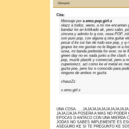
(Huesped)
Cita:
Mensaje por
x.emo.pop.girl.x
olazz a todoz, weno, a mi me encantan g
bandaz ke an kritikado ak, pero sabn, p
zincera y admito lo q zon, osea POP, ziii
son puro pop, con alguna q otra guitar ele
pesar d ke soi fan de todo ese pop, y q 
grupos ke me gustan no le llegan ni a lo
ozea, mi banda preferida for ever, no le l
green day no es nada junto a the clash. 
pop, muzik plastik y comercial, pero a 
zuperiorezz, azi como ke el metal es me
guzta poe, pero loz e conocido para pode
ninguno de ambos m guzta.
chauzZz
x.emo.girl.x
UNA COSA......JAJAJAJAJAJAJAJAJAJ
JAJAJJAJA POSERA A MAS NO PODER
EPOCAS D ANTAСO CON UNA MIERDA 
JODAS NO SABES IMPLEMENTE ES ES
ASEGURO KE SI TE PREGUNTO KE SO