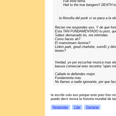
Fue este tema.
Hail to the true bangers!! DEATH to
la filosofia del punk si se pasa a la 
Recien me respondes eso. Y de que for
Esta TAN FUNDAMENTADO tu post, que
Sabes demasiado tio, me intimidas.
Como haces ah?
El mainstream ilumina?
Linkin park, good charlotte, sum41 y bl
tienes?
Verdad, yo por escuchar musica mas elab
basura comercial eres recontra "open min
Callado te defiendes mejor.
Fundamenta mas.
No llames a nadie ignorante, por que fac
te escribi solo eso porque este puto foro no
puedo decir revisa la historia mundial de l
Responder
Citar
Quejarse