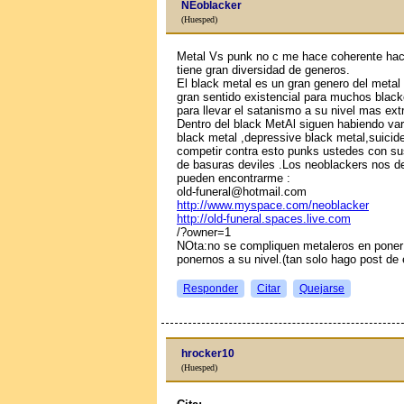
NEoblacker
(Huesped)
Metal Vs punk no c me hace coherente hac
tiene gran diversidad de generos.
El black metal es un gran genero del metal e
gran sentido existencial para muchos black
para llevar el satanismo a su nivel mas ext
Dentro del black MetAl siguen habiendo va
black metal ,depressive black metal,suicid
competir contra esto punks ustedes con sus
de basuras deviles .Los neoblackers nos de
pueden encontrarme :
old-funeral@hotmail.com
http://www.myspace.com/neoblacker
http://old-funeral.spaces.live.com
/?owner=1
NOta:no se compliquen metaleros en poner
ponernos a su nivel.(tan solo hago post de
Responder
Citar
Quejarse
hrocker10
(Huesped)