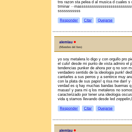
tns razon sta pelea d al musica d cuales s mj
trminar ···masssssssssssssssssssssssss
sssssssssss
Responder
Citar
Quejarse
●
alemlau
(Miembro del foro)
yo soy metalera lo digo y con orgullo pro p
el culo! desde mi punto de vista admiro el p
tendencias punker de ahora por q no son m
verdadero sentido de la ideologia punk! de
cantarles a sus perros y a sentirce muy a
con la plata de sus papis! q risa me dan! y
verdad es q hay muchas bandas buernas q 
masas! y para mi q los metaleros no somos 
caracterizado por tener una ideologia oscur
vida q stamos llevando desde led zeppelin,
Responder
Citar
Quejarse
●
alemlau