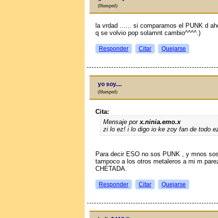
(Huesped)
la vrdad ...... si comparamos el PUNK d ah
q se volvio pop solamnt cambio^^^^.)
Responder
Citar
Quejarse
yo soy....
(Huesped)
Cita:
Mensaje por
x.ninia.emo.x
zi lo ez! i lo digo io ke zoy fan de todo e
Para decir ESO no sos PUNK , y mnos sos m
tampoco a los otros metaleros a mi m par
CHETADA.
Responder
Citar
Quejarse