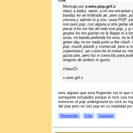
Cita:
Mensaje por
x.emo.pop.girl.x
olazz a todoz, weno, a mi me encantan g
bandaz ke an kritikado ak, pero sabn, p
zincera y admito lo q zon, osea POP, ziii
son puro pop, con alguna q otra guitar ele
pesar d ke soi fan de todo ese pop, y q 
grupos ke me gustan no le llegan ni a lo
ozea, mi banda preferida for ever, no le l
green day no es nada junto a the clash. 
pop, muzik plastik y comercial, pero a 
zuperiorezz, azi como ke el metal es me
guzta poe, pero loz e conocido para pode
ninguno de ambos m guzta.
chauzZz
x.emo.girl.x
eres alguien que esta fingiendo ser lo que 
semejante estupides porque el rock sea ma
entonces el pop underground es rock es lo
del pop pero no son pop en su totalidad por
Responder
Citar
Quejarse