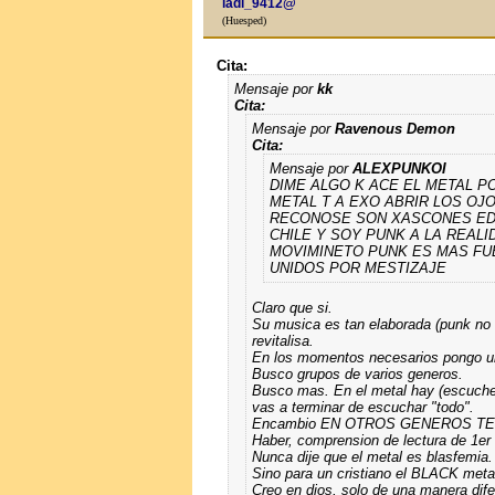
ladi_9412@
(Huesped)
Cita:
Mensaje por
kk
Cita:
Mensaje por
Ravenous Demon
Cita:
Mensaje por
ALEXPUNKOI
DIME ALGO K ACE EL METAL PO
METAL T A EXO ABRIR LOS OJ
RECONOSE SON XASCONES EDI
CHILE Y SOY PUNK A LA REALID
MOVIMINETO PUNK ES MAS FUE
UNIDOS POR MESTIZAJE
Claro que si.
Su musica es tan elaborada (punk no 
revitalisa.
En los momentos necesarios pongo un
Busco grupos de varios generos.
Busco mas. En el metal hay (escuc
vas a terminar de escuchar "todo".
Encambio EN OTROS GENEROS TELAS
Haber, comprension de lectura de 1er 
Nunca dije que el metal es blasfemia.
Sino para un cristiano el BLACK meta
Creo en dios, solo de una manera dife