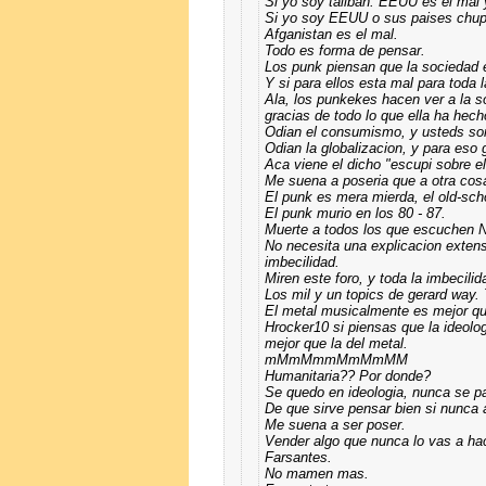
Si yo soy taliban. EEUU es el mal 
Si yo soy EEUU o sus paises chup
Afganistan es el mal.
Todo es forma de pensar.
Los punk piensan que la sociedad 
Y si para ellos esta mal para toda
Ala, los punkekes hacen ver a la 
gracias de todo lo que ella ha hech
Odian el consumismo, y usteds so
Odian la globalizacion, y para eso 
Aca viene el dicho "escupi sobre e
Me suena a poseria que a otra cos
El punk es mera mierda, el old-sch
El punk murio en los 80 - 87.
Muerte a todos los que escuchen
No necesita una explicacion exten
imbecilidad.
Miren este foro, y toda la imbecili
Los mil y un topics de gerard way.
El metal musicalmente es mejor q
Hrocker10 si piensas que la ideolo
mejor que la del metal.
mMmMmmMmMmMM
Humanitaria?? Por donde?
Se quedo en ideologia, nunca se pa
De que sirve pensar bien si nunca
Me suena a ser poser.
Vender algo que nunca lo vas a ha
Farsantes.
No mamen mas.