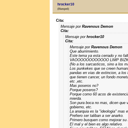
hrocker10
(Huesped)
Cita:
Mensaje por
Ravenous Demon
Cita:
Mensaje por
hrocker10
Cita:
Mensaje por
Ravenous Demon
Que aburrimiento.
Este tema ya esta cerrado y no fal
VAOOOOOOOOOOOO LIMP BIZKITT
(No a los sarcasticos, sino a los m
Los punkekes que se creen humanit
pandas en vias de extincion, a los h
que tienen cancer, un fondo monetar
etc ,etc.
Mas poseros no?
Porque poseros?
Porque como 60 aсos de existencia 
mierda.
Son pura boca no mas, dicen que v
gobierno, etc.
La anarquia es la "ideologia" mas es
Prefiero ser taliban a ser anarko.
Primero busquen como mejorar su 
El mal y el bien es algo relativo.