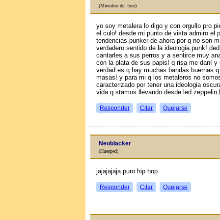
(Miembro del foro)
yo soy metalera lo digo y con orgullo pro p
el culo! desde mi punto de vista admiro el p
tendencias punker de ahora por q no son m
verdadero sentido de la ideologia punk! de
cantarles a sus perros y a sentirce muy a
con la plata de sus papis! q risa me dan! y
verdad es q hay muchas bandas buernas q 
masas! y para mi q los metaleros no somos 
caracterizado por tener una ideologia oscur
vida q stamos llevando desde led zeppelin,
Responder
Citar
Quejarse
Neoblacker
(Huesped)
jajajajaja puro hip hop
Responder
Citar
Quejarse