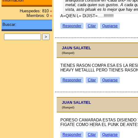
anarquista consiste en -cada uno- no apo
Información
metal, cada quien sus gustos. A cada qu
vista, asto pituak es lo mejor que hay e
Huespedes: 810
«
Miembros: 0
«
A=QIEN L= DIJIST=.....!!!!!!!!
Buscar:
Responder
Citar
Quejarse
JAUN SALATIEL
(Huesped)
TIENES RASON COMPA ESA ES LA RES
HEAVY METALLLL PERO TIENES RASO
Responder
Citar
Quejarse
JUAN SALATIEL
(Huesped)
PORESO CAMARADA ESTAS DISIENDO 
FIGATE COMO HERA EL PUNK DE ANTE
Responder
Citar
Quejarse