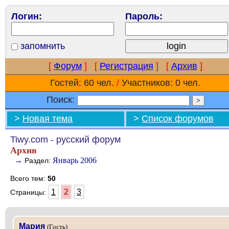
Логин:
Пароль:
запомнить
[
Форум
]
[
Регистрация
]
[
Архив
]
Гостей: 60 чел.
/
Участников: 0 чел.
Поиск:
>
Новая тема
>
Список форумов
Tiwy.com - русский форум
Архив
→
Январь 2006
Раздел:
Всего тем:
50
1
2
3
Страницы:
Мария
(Гость)