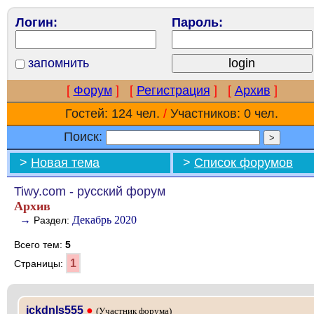
Логин:
Пароль:
запомнить
[
Форум
]
[
Регистрация
]
[
Архив
]
Гостей: 124 чел.
/
Участников: 0 чел.
Поиск:
>
Новая тема
>
Список форумов
Tiwy.com - русский форум
Архив
→
Декабрь 2020
Раздел:
Всего тем:
5
1
Страницы:
jckdnls555
●
(Участник форума)