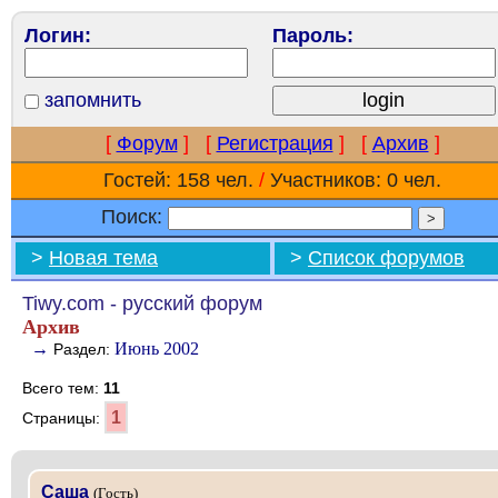
Логин:
Пароль:
запомнить
[
Форум
]
[
Регистрация
]
[
Архив
]
Гостей: 158 чел.
/
Участников: 0 чел.
Поиск:
>
Новая тема
>
Список форумов
Tiwy.com - русский форум
Архив
→
Июнь 2002
Раздел:
Всего тем:
11
1
Страницы:
Саша
(Гость)