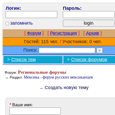
Логин:
Пароль:
запомнить
[
Форум
]
[
Регистрация
]
[
Архив
]
Гостей: 115 чел.
/
Участников: 0 чел.
Поиск:
>
Список тем
>
Список форумов
Региональные форумы
Форум:
→
Мексика - форум русских мексиканцев
Раздел:
Создать новую тему
→
*
Ваше имя: