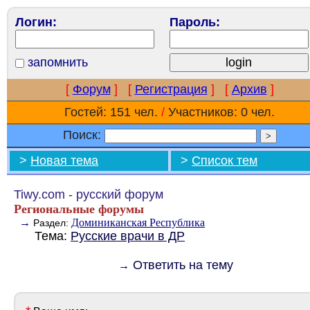
Логин:
Пароль:
запомнить
[
Форум
]
[
Регистрация
]
[
Архив
]
Гостей: 151 чел.
/
Участников: 0 чел.
Поиск:
>
Новая тема
>
Список тем
Tiwy.com - русский форум
Региональные форумы
→
Доминиканская Республика
Раздел:
Тема:
Русские врачи в ДР
Ответить на тему
→