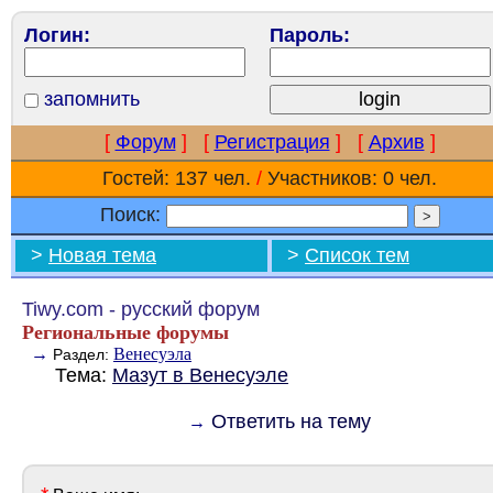
Логин:
Пароль:
запомнить
[
Форум
]
[
Регистрация
]
[
Архив
]
Гостей: 137 чел.
/
Участников: 0 чел.
Поиск:
>
Новая тема
>
Список тем
Tiwy.com - русский форум
Региональные форумы
→
Венесуэла
Раздел:
Тема:
Мазут в Венесуэле
Ответить на тему
→