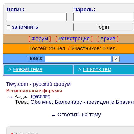
Логин:
Пароль:
запомнить
[
Форум
]
[
Регистрация
]
[
Архив
]
Гостей: 29 чел.
/
Участников: 0 чел.
Поиск:
>
Новая тема
>
Список тем
Tiwy.com - русский форум
Региональные форумы
→
Бразилия
Раздел:
Тема:
Обо мне, Болсонару -президенте Брази
Ответить на тему
→