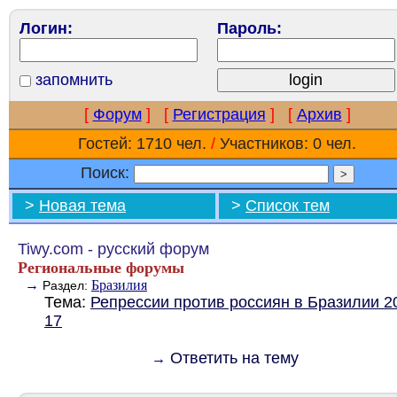
Логин:
Пароль:
запомнить
[
Форум
]
[
Регистрация
]
[
Архив
]
Гостей: 1710 чел.
/
Участников: 0 чел.
Поиск:
>
Новая тема
>
Список тем
Tiwy.com - русский форум
Региональные форумы
→
Бразилия
Раздел:
Тема:
Репрессии против россиян в Бразилии 2
17
Ответить на тему
→