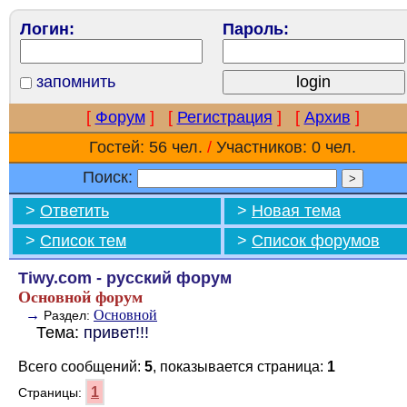
Логин:
Пароль:
запомнить
[
Форум
]
[
Регистрация
]
[
Архив
]
Гостей: 56 чел.
/
Участников: 0 чел.
Поиск:
>
Ответить
>
Новая тема
>
Список тем
>
Список форумов
Tiwy.com - русский форум
Основной форум
→
Основной
Раздел:
Тема:
привет!!!
Всего сообщений:
5
, показывается страница:
1
1
Страницы: