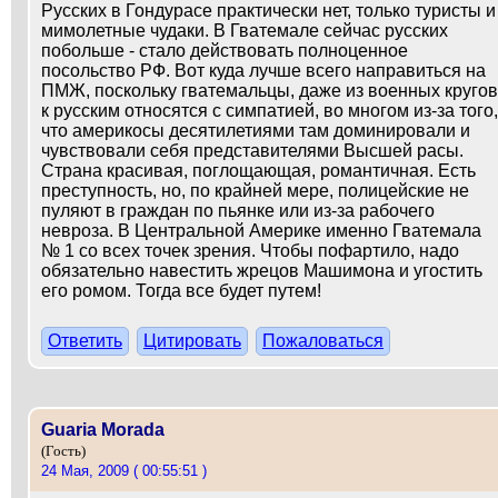
Русских в Гондурасе практически нет, только туристы и
мимолетные чудаки. В Гватемале сейчас русских
побольше - стало действовать полноценное
посольство РФ. Вот куда лучше всего направиться на
ПМЖ, поскольку гватемальцы, даже из военных кругов
к русским относятся с симпатией, во многом из-за того,
что америкосы десятилетиями там доминировали и
чувствовали себя представителями Высшей расы.
Страна красивая, поглощающая, романтичная. Есть
преступность, но, по крайней мере, полицейские не
пуляют в граждан по пьянке или из-за рабочего
невроза. В Центральной Америке именно Гватемала
№ 1 со всех точек зрения. Чтобы пофартило, надо
обязательно навестить жрецов Машимона и угостить
его ромом. Тогда все будет путем!
Ответить
Цитировать
Пожаловаться
Guaria Morada
(Гость)
24 Мая, 2009 ( 00:55:51 )