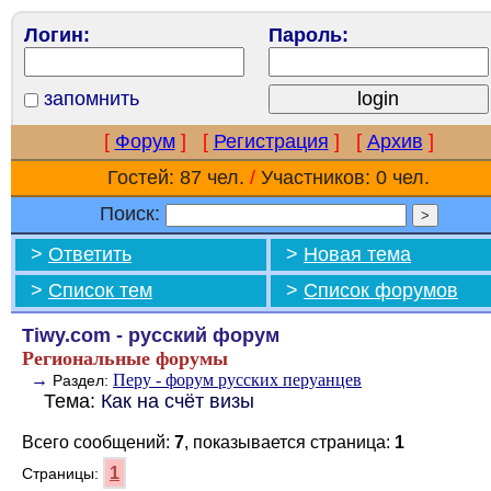
Логин:
Пароль:
запомнить
[
Форум
]
[
Регистрация
]
[
Архив
]
Гостей: 87 чел.
/
Участников: 0 чел.
Поиск:
>
Ответить
>
Новая тема
>
Список тем
>
Список форумов
Tiwy.com - русский форум
Региональные форумы
→
Перу - форум русских перуанцев
Раздел:
Тема:
Как на счёт визы
Всего сообщений:
7
, показывается страница:
1
1
Страницы: