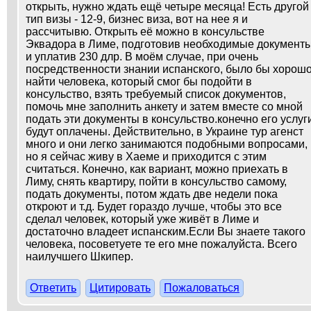
открыть, нужно ждать ещё четыре месяца! Есть другой
тип визы - 12-9, бизнес виза, вот на нее я и
рассчитывю. Открыть её можно в консульстве
Эквадора в Лиме, подготовив необходимые документ
и уплатив 230 длр. В моём случае, при очень
посредственности знании испанского, было бы хорош
найти человека, который смог бы подойти в
консульство, взять требуемый список документов,
помочь мне заполнить анкету и затем вместе со мной
подать эти документы в консульство.конечно его услуг
будут оплачены. Действительно, в Украине тур агенст
много и они легко занимаются подобными вопросами,
но я сейчас живу в Хаеме и приходится с этим
считаться. Конечно, как вариант, можно приехать в
Лиму, снять квартиру, пойти в консульство самому,
подать документы, потом ждать две недели пока
откроют и т.д. Будет гораздо лучше, чтобы это все
сделал человек, который уже живёт в Лиме и
достаточно владеет испанским.Если Вы знаете такого
человека, посоветуете те его мне пожалуйста. Всего
наилучшего Шкипер.
Ответить
Цитировать
Пожаловаться