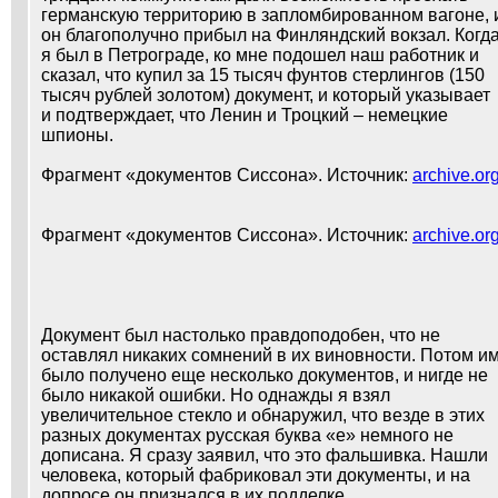
германскую территорию в запломбированном вагоне, 
он благополучно прибыл на Финляндский вокзал. Когд
я был в Петрограде, ко мне подошел наш работник и
сказал, что купил за 15 тысяч фунтов стерлингов (150
тысяч рублей золотом) документ, и который указывает
и подтверждает, что Ленин и Троцкий – немецкие
шпионы.
Фрагмент «документов Сиссона». Источник:
archive.or
Фрагмент «документов Сиссона». Источник:
archive.or
Документ был настолько правдоподобен, что не
оставлял никаких сомнений в их виновности. Потом и
было получено еще несколько документов, и нигде не
было никакой ошибки. Но однажды я взял
увеличительное стекло и обнаружил, что везде в этих
разных документах русская буква «е» немного не
дописана. Я сразу заявил, что это фальшивка. Нашли
человека, который фабриковал эти документы, и на
допросе он признался в их подделке.