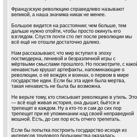
Французскую революцию справедливо называют
великой, а наша значима никак не менее.
Большое видится на расстоянии; чем больше, тем
дальше нужно отойти, чтобы просто окинуть его
взглядом. Спустя почти сто лет после революции мы
всё ещё не отошли достаточно далеко.
Нам рассказывают, что мир вступил в эпоху
постмодерна, ленивой и безразличной игры с
мёртвыми смыслами прошлого. Но посмотрите, с како
ненавистью крушат артефакты, напоминающие о
революции, о её вождях и воинах, о первом в мире
государстве идеи. Если бы эта идея была мертва,
такая ненависть не была бы возможна.
Не верьте тому, кто списывает революцию в утиль. Это
— всё ещё живая история, она дышит, бьётся и
трепещет в каждом. Ну а кто-то и сам до сих пор
трепещет при её упоминании над своей неправедной
мошной. Есть, до сих пор есть отчего трепетать.
Если бы попытка построить государство исходя из
интересов трудового большинства оказалась