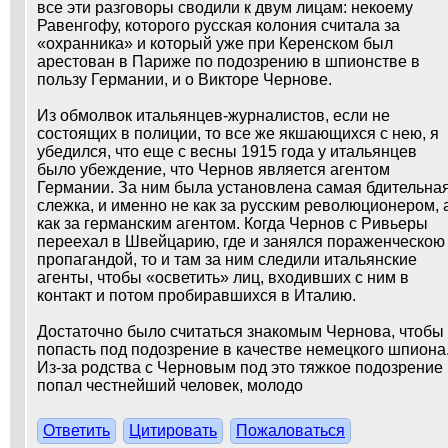
все эти разговоры сводили к двум лицам: некоему
Равенгофу, которого русская колония считала за
«охранника» и который уже при Керенском был
арестован в Париже по подозрению в шпионстве в
пользу Германии, и о Викторе Чернове.
Из обмолвок итальянцев-журналистов, если не
состоящих в полиции, то все же якшающихся с нею, я
убедился, что еще с весны 1915 года у итальянцев
было убеждение, что Чернов является агентом
Германии. За ним была установлена самая бдительна
слежка, и именно не как за русским революционером, 
как за германским агентом. Когда Чернов с Ривьеры
переехал в Швейцарию, где и занялся пораженческою
пропагандой, то и там за ним следили итальянские
агенты, чтобы «осветить» лиц, входивших с ним в
контакт и потом пробиравшихся в Италию.
Достаточно было считаться знакомым Чернова, чтобы
попасть под подозрение в качестве немецкого шпиона
Из-за родства с Черновым под это тяжкое подозрение
попал честнейший человек, молодо
Ответить
Цитировать
Пожаловаться