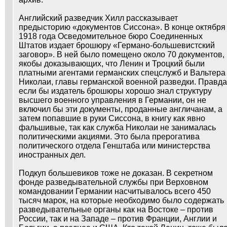
Английский разведчик Хилл рассказывает
предысторию «документов Сиссона». В конце октября
1918 года Осведомительное бюро Соединенных
Штатов издает брошюру «Германо-большевистский
заговор». В ней было помещено около 70 документов,
якобы доказывающих, что Ленин и Троцкий были
платными агентами германских спецслужб и Вальтера
Николаи, главы германской военной разведки. Правда
если бы издатель брошюры хорошо знал структуру
высшего военного управления в Германии, он не
включил бы эти документы, проданные англичанам, а
затем попавшие в руки Сиссона, в книгу как явно
фальшивые, так как служба Николаи не занималась
политическими акциями. Это была прерогатива
политического отдела Генштаба или министерства
иностранных дел.
Подкуп большевиков тоже не доказан. В секретном
фонде разведывательной службы при Верховном
командовании Германии насчитывалось всего 450
тысяч марок, на которые необходимо было содержать
разведывательные органы как на Востоке – против
России, так и на Западе – против Франции, Англии и