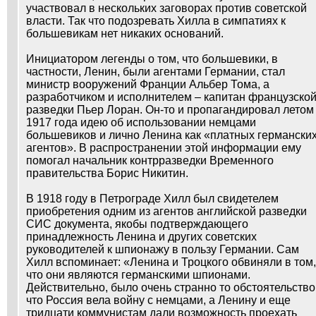
участвовал в нескольких заговорах против советской
власти. Так что подозревать Хилла в симпатиях к
большевикам нет никаких оснований.
Инициатором легенды о том, что большевики, в
частности, Ленин, были агентами Германии, стал
министр вооружений Франции Альбер Тома, а
разработчиком и исполнителем – капитан французско
разведки Пьер Лоран. Он-то и пропагандировал летом
1917 года идею об использовании немцами
большевиков и лично Ленина как «платных германски
агентов». В распространении этой информации ему
помогал начальник контрразведки Временного
правительства Борис Никитин.
В 1918 году в Петрограде Хилл был свидетелем
приобретения одним из агентов английской разведки
СИС документа, якобы подтверждающего
принадлежность Ленина и других советских
руководителей к шпионажу в пользу Германии. Сам
Хилл вспоминает: «Ленина и Троцкого обвиняли в том,
что они являются германскими шпионами.
Действительно, было очень странно то обстоятельство
что Россия вела войну с немцами, а Ленину и еще
тридцати коммунистам дали возможность проехать