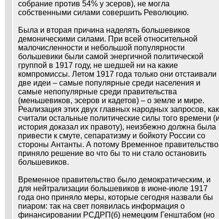
собрание против 54% у эсеров), не могла
собственными силами совершить Революцию.
Была и вторая причина наделять большевиков
демоническими силами. При всей относительной
малочисленности и небольшой популярности
большевики были самой энергичной политической
группой в 1917 году, не шедшей ни на какие
компромиссы. Летом 1917 года только они отстаивали
две идеи – самые популярные среди населения и
самые непопулярные среди правительства
(меньшевиков, эсеров и кадетов) – о земле и мире.
Реализация этих двух главных народных запросов, как
считали остальные политические силы того времени (
история доказал их правоту), неизбежно должна была
привести к смуте, сепаратизму и бойкоту России со
стороны Антанты. А потому Временное правительство
приняло решение во что бы то ни стало остановить
большевиков.
Временное правительство было демократическим, и
для нейтрализации большевиков в июне-июле 1917
года оно приняло меры, которые сегодня назвали бы
пиаром: так на свет появилась информация о
финансировании РСДРП(б) немецким Генштабом (но