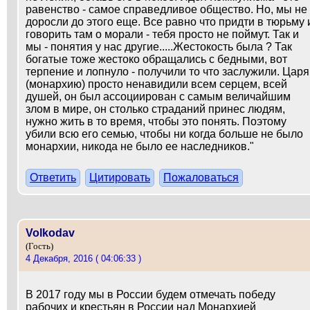
равенство - самое справедливое общество. Но, мы не
доросли до этого еще. Все равно что придти в тюрьму 
говорить там о морали - тебя просто не поймут. Так и
мы - понятия у нас другие.....Жестокость была ? Так
богатые тоже жестоко обращались с бедными, вот
терпение и лопнуло - получили то что заслужили. Царя
(монархию) просто ненавидили всем серцем, всей
душей, он был ассоциирован с самым величайшим
злом в мире, он столько страданий принес людям,
нужно жить в то время, чтобы это понять. Поэтому
убили всю его семью, чтобы ни когда больше не было
монархии, никода не было ее наследников."
Ответить
Цитировать
Пожаловаться
Volkodav
(Гость)
4 Декабря, 2016 ( 04:06:33 )
В 2017 году мы в России будем отмечать победу
рабочих и крестьян в России над Монархией