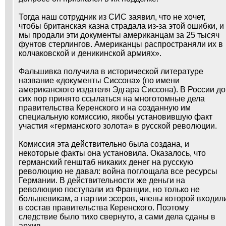
Тогда наш сотрудник из СИС заявил, что не хочет,
чтобы британская казна страдала из-за этой ошибки, и
мы продали эти документы американцам за 25 тысяч
фунтов стерлингов. Американцы распространяли их в
колчаковской и деникинской армиях».
Фальшивка получила в исторической литературе
название «документы Сиссона» (по имени
американского издателя Эдгара Сиссона). В России до
сих пор принято ссылаться на многотомные дела
правительства Керенского и на созданную им
специальную комиссию, якобы установившую факт
участия «германского золота» в русской революции.
Комиссия эта действительно была создана, и
некоторые факты она установила. Оказалось, что
германский генштаб никаких денег на русскую
революцию не давал: война поглощала все ресурсы
Германии. В действительности же деньги на
революцию поступали из Франции, но только не
большевикам, а партии эсеров, члены которой входил
в состав правительства Керенского. Поэтому
следствие было тихо свернуто, а сами дела сданы в
архив.