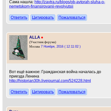
Сама нашла:
http://zavtra.ru/blogs/ob-avtorah-sluha-o-
nemetskom-finansirovanii-revolyutsii
Ответить
Цитировать
Пожаловаться
ALLA
●
(Участник форума)
7 Ноября, 2016 ( 12:11:02 )
Москва
Вот ещё важное: Гражданская война началась до
приезда Ленина
http://historian30h.livejournal.com/524228.html
Ответить
Цитировать
Пожаловаться