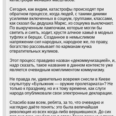
Сегодня, как видим, катастрофы происходят при
обратном процессе, когда людей, с такими дикими
усилиями включенных в социум, группами, классами,
как сказал бы дедушка Маркс, из социума выключают.
По выкрученным лампочкам, которые могли бы
светить и сиять, ходит, хрустя алчное хамьё в модных
туфлях и берцах. Созданное в немыслимом
напряжении сил народных, народное же, по праву,
богатство рассовывает по карманам кучка
отвратительных жуликов.
Этот процесс правдиво назван «декоммунизацией», и,
надо сказать, такое название в данном контексте уже
является очевидным комплиментом коммунизму.
Не правда ли, удивительно вовремя снесли в Киеве
скульптуру «Булыжник — оружие пролетариата»? Не
только к празднику, но и к тому времени, как слуги
народа опубликовали свои электронные декларации.
Спасибо вам всем, ребята, за то, что очевидно и
наглядно даёте понять: это была величайшая
революция из всех когда-либо вершившихся. До сих