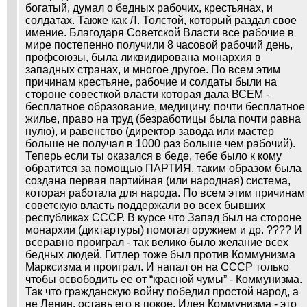
богатый, думал о бедных рабочих, крестьянах, и
солдатах. Также как Л. Толстой, который раздал свое
имение. Благодаря Советской Власти все рабочие в
мире постепенно получили 8 часовой рабочий день,
профсоюзы, была ликвидирована монархия в
западных странах, и многое другое. По всем этим
причинам крестьяне, рабочие и солдаты были на
стороне совесткой власти которая дала ВСЕМ -
бесплатное образование, медицину, почти бесплатное
жилье, право на труд (безработицы была почти равна
нулю), и равенство (директор завода или мастер
больше не получал в 1000 раз больше чем рабочий).
Теперь если ты оказался в беде, тебе было к кому
обратится за помощью ПАРТИЯ, таким образом была
создана первая партийная (или народная) система,
которая работала для народа. По всем этим причинам
советскую власть поддержали во всех бывших
республиках СССР. В курсе что Запад был на стороне
монархии (диктартуры) помогал оружием и др. ???? И
всеравно проиграл - так велико было желание всех
бедных людей. Гитлер тоже был против Коммунизма
Марксизма и проиграл. И напал он на СССР только
чтобы освободить ее от “красной чумы” - Коммунизма.
Так что гражданскую войну победил простой народ, а
не Ленин, оставь его в покое. Идея Коммунизма - это