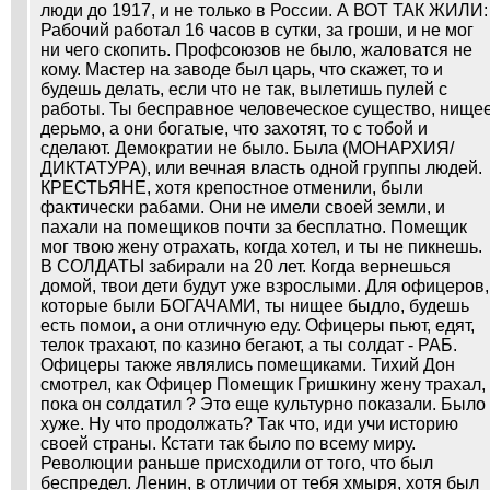
люди до 1917, и не только в России. А ВОТ ТАК ЖИЛИ:
Рабочий работал 16 часов в сутки, за гроши, и не мог
ни чего скопить. Профсоюзов не было, жаловатся не
кому. Мастер на заводе был царь, что скажет, то и
будешь делать, если что не так, вылетишь пулей с
работы. Ты бесправное человеческое существо, нище
дерьмо, а они богатые, что захотят, то с тобой и
сделают. Демократии не было. Была (МОНАРХИЯ/
ДИКТАТУРА), или вечная власть одной группы людей.
КРЕСТЬЯНЕ, хотя крепостное отменили, были
фактически рабами. Они не имели своей земли, и
пахали на помещиков почти за бесплатно. Помещик
мог твою жену отрахать, когда хотел, и ты не пикнешь.
В СОЛДАТЫ забирали на 20 лет. Когда вернешься
домой, твои дети будут уже взрослыми. Для офицеров,
которые были БОГАЧАМИ, ты нищее быдло, будешь
есть помои, а они отличную еду. Офицеры пьют, едят,
телок трахают, по казино бегают, а ты солдат - РАБ.
Офицеры также являлись помещиками. Тихий Дон
смотрел, как Офицер Помещик Гришкину жену трахал,
пока он солдатил ? Это еще культурно показали. Было
хуже. Ну что продолжать? Так что, иди учи историю
своей страны. Кстати так было по всему миру.
Революции раньше присходили от того, что был
беспредел. Ленин, в отличии от тебя хмыря, хотя был