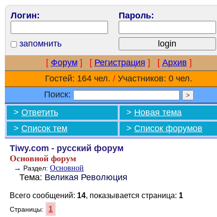
Логин:
Пароль:
запомнить
[
Форум
]
[
Регистрация
]
[
Архив
]
Гостей: 164 чел.
/
Участников: 0 чел.
Поиск:
>
Ответить
>
Новая тема
>
Список тем
>
Список форумов
Tiwy.com - русский форум
Основной форум
→
Основной
Раздел:
Тема:
Великая Революция
Всего сообщений:
14
, показывается страница:
1
1
Страницы: