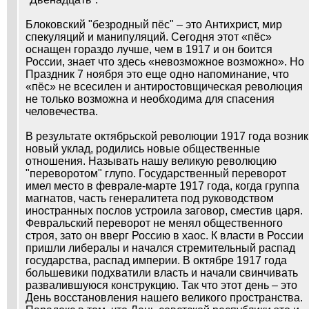
Блоковский "безродный пёс" – это Антихрист, мир
спекуляций и манипуляций. Сегодня этот «пёс»
оснащен гораздо лучше, чем в 1917 и он боится
России, знает что здесь «невозможное возможно». Но
Праздник 7 ноября это еще одно напоминание, что
«пёс» не всесилен и антиростовщическая революция
не только возможна и необходима для спасения
человечества.
В результате октябрьской революции 1917 года возник
новый уклад, родились новые общественные
отношения. Называть нашу великую революцию
"переворотом" глупо. Государственный переворот
имел место в феврале-марте 1917 года, когда группа
магнатов, часть генералитета под руководством
иностранных послов устроила заговор, сместив царя.
Февральский переворот не менял общественного
строя, зато он вверг Россию в хаос. К власти в России
пришли либералы и начался стремительный распад
государства, распад империи. В октябре 1917 года
большевики подхватили власть и начали свинчивать
развалившуюся конструкцию. Так что этот день – это
День восстановления нашего великого пространства.