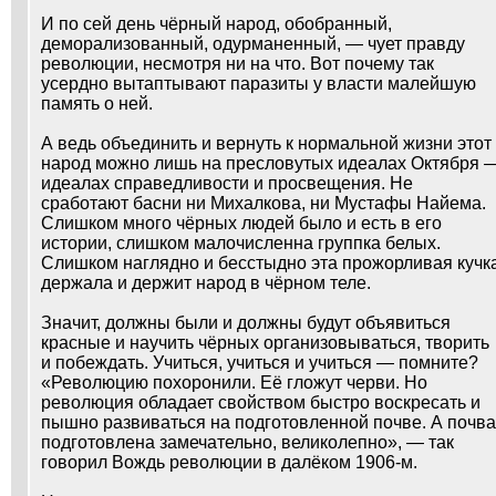
И по сей день чёрный народ, обобранный,
деморализованный, одурманенный, — чует правду
революции, несмотря ни на что. Вот почему так
усердно вытаптывают паразиты у власти малейшую
память о ней.
А ведь объединить и вернуть к нормальной жизни этот
народ можно лишь на пресловутых идеалах Октября 
идеалах справедливости и просвещения. Не
сработают басни ни Михалкова, ни Мустафы Найема.
Слишком много чёрных людей было и есть в его
истории, слишком малочисленна группка белых.
Слишком наглядно и бесстыдно эта прожорливая кучк
держала и держит народ в чёрном теле.
Значит, должны были и должны будут объявиться
красные и научить чёрных организовываться, творить
и побеждать. Учиться, учиться и учиться — помните?
«Революцию похоронили. Её гложут черви. Но
революция обладает свойством быстро воскресать и
пышно развиваться на подготовленной почве. А почва
подготовлена замечательно, великолепно», — так
говорил Вождь революции в далёком 1906-м.