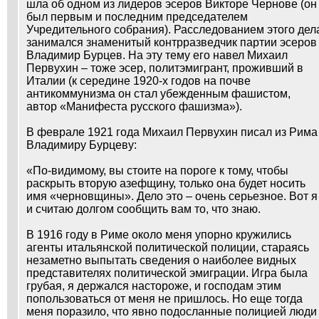
шла об одном из лидеров эсеров Викторе Чернове (он
был первым и последним председателем
Учредительного собрания). Расследованием этого дел
занимался знаменитый контрразведчик партии эсеров
Владимир Бурцев. На эту тему его навел Михаил
Первухин – тоже эсер, политэмигрант, проживший в
Италии (к середине 1920-х годов на почве
антикоммунизма он стал убежденным фашистом,
автор «Манифеста русского фашизма»).
В феврале 1921 года Михаил Первухин писал из Рима
Владимиру Бурцеву:
«По-видимому, вы стоите на пороге к тому, чтобы
раскрыть вторую азефщину, только она будет носить
имя «черновщины». Дело это – очень серьезное. Вот я
и считаю долгом сообщить вам то, что знаю.
В 1916 году в Риме около меня упорно кружились
агенты итальянской политической полиции, стараясь
незаметно выпытать сведения о наиболее видных
представителях политической эмиграции. Игра была
грубая, я держался настороже, и господам этим
попользоваться от меня не пришлось. Но еще тогда
меня поразило, что явно подосланные полицией люди