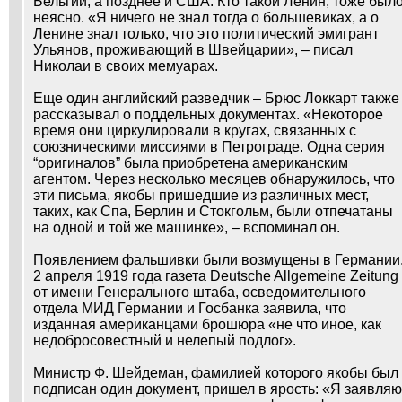
Бельгии, а позднее и США. Кто такой Ленин, тоже был
неясно. «Я ничего не знал тогда о большевиках, а о
Ленине знал только, что это политический эмигрант
Ульянов, проживающий в Швейцарии», – писал
Николаи в своих мемуарах.
Еще один английский разведчик – Брюс Локкарт также
рассказывал о поддельных документах. «Некоторое
время они циркулировали в кругах, связанных с
союзническими миссиями в Петрограде. Одна серия
“оригиналов” была приобретена американским
агентом. Через несколько месяцев обнаружилось, что
эти письма, якобы пришедшие из различных мест,
таких, как Спа, Берлин и Стокгольм, были отпечатаны
на одной и той же машинке», – вспоминал он.
Появлением фальшивки были возмущены в Германии
2 апреля 1919 года газета Deutsche Allgemeine Zeitung
от имени Генерального штаба, осведомительного
отдела МИД Германии и Госбанка заявила, что
изданная американцами брошюра «не что иное, как
недобросовестный и нелепый подлог».
Министр Ф. Шейдеман, фамилией которого якобы был
подписан один документ, пришел в ярость: «Я заявляю