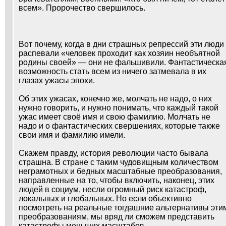
всем». Пророчество свершилось.
Вот почему, когда в дни страшных репрессий эти люди
распевали «человек проходит как хозяин необъятной
родины своей» — они не фальшивили. Фантастическа
возможность стать всем из ничего затмевала в их
глазах ужасы эпохи.
Об этих ужасах, конечно же, молчать не надо, о них
нужно говорить, и нужно понимать, что каждый такой
ужас имеет своё имя и свою фамилию. Молчать не
надо и о фантастических свершениях, которые также
свои имя и фамилию имели.
Скажем правду, история революции часто бывала
страшна. В стране с таким чудовищным количеством
неграмотных и бедных масштабные преобразования,
направленные на то, чтобы включить, наконец, этих
людей в социум, несли огромный риск катастроф,
локальных и глобальных. Но если объективно
посмотреть на реальные тогдашние альтернативы эти
преобразованиям, мы вряд ли сможем представить
катастрофы меньших масштабов.