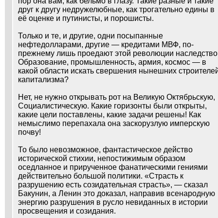
пор она вам, как бельмо в глазу. Такие разные и такие
друг к другу недружелюбные, как трогательно едины в
её оценке и путинисты, и порошисты.
Только и те, и другие, одни посыпанные
нефтедолларами, другие — кредитами МВФ, по-
прежнему лишь проедают этой революции наследство
Образование, промышленность, армия, космос — в
какой области искать свершения нынешних строителе
капитализма?
Нет, не нужно открывать рот на Великую Октябрьскую,
Социалистическую. Какие горизонты были открыты,
какие цели поставлены, какие задачи решены! Как
немыслимо перепахала она заскорузлую имперскую
почву!
То было невозможное, фантастическое действо
исторической стихии, непостижимым образом
оседланное и прирученное фанатическими гениями
действительно большой политики. «Страсть к
разрушению есть созидательная страсть», — сказал
Бакунин, а Ленин это доказал, направив всенародную
энергию разрушения в русло невиданных в истории
просвещения и созидания.