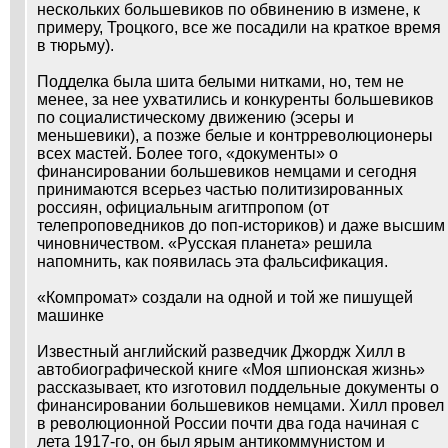
нескольких большевиков по обвинению в измене, к
примеру, Троцкого, все же посадили на краткое время
в тюрьму).
Подделка была шита белыми нитками, но, тем не
менее, за нее ухватились и конкуренты большевиков
по социалистическому движению (эсеры и
меньшевики), а позже белые и контрреволюционеры
всех мастей. Более того, «документы» о
финансировании большевиков немцами и сегодня
принимаются всерьез частью политизированных
россиян, официальным агитпропом (от
телепроповедников до поп-историков) и даже высшим
чиновничеством. «Русская планета» решила
напомнить, как появилась эта фальсификация.
«Компромат» создали на одной и той же пишущей
машинке
Известный английский разведчик Джордж Хилл в
автобиографической книге «Моя шпионская жизнь»
рассказывает, кто изготовил поддельные документы о
финансировании большевиков немцами. Хилл провел
в революционной России почти два года начиная с
лета 1917-го, он был ярым антикоммунистом и