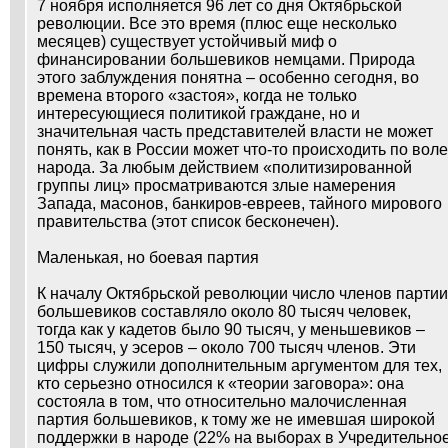
7 ноября исполняется 96 лет со дня Октябрьской
революции. Все это время (плюс еще несколько
месяцев) существует устойчивый миф о
финансировании большевиков немцами. Природа
этого заблуждения понятна – особенно сегодня, во
времена второго «застоя», когда не только
интересующиеся политикой граждане, но и
значительная часть представителей власти не может
понять, как в России может что-то происходить по воле
народа. За любым действием «политизированной
группы лиц» просматриваются злые намерения
Запада, масонов, банкиров-евреев, тайного мирового
правительства (этот список бесконечен).
Маленькая, но боевая партия
К началу Октябрьской революции число членов партии
большевиков составляло около 80 тысяч человек,
тогда как у кадетов было 90 тысяч, у меньшевиков –
150 тысяч, у эсеров – около 700 тысяч членов. Эти
цифры служили дополнительным аргументом для тех,
кто серьезно относился к «теории заговора»: она
состояла в том, что относительно малочисленная
партия большевиков, к тому же не имевшая широкой
поддержки в народе (22% на выборах в Учредительно