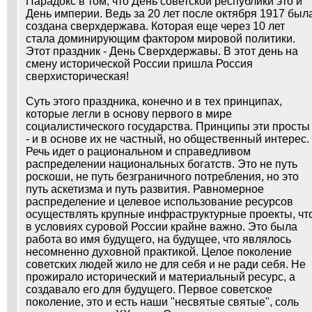
Парадокс в том, что День советской республики это и
День империи. Ведь за 20 лет после октября 1917 был
создана сверхдержава. Которая еще через 10 лет
стала доминирующим фактором мировой политики.
Этот праздник - День Сверхдержавы. В этот день на
смену исторической России пришла Россия
сверхисторическая!
Суть этого праздника, конечно и в тех принципах,
которые легли в основу первого в мире
социалистического государства. Принципы эти просты
- и в основе их не частный, но общественный интерес.
Речь идет о рациональном и справедливом
распределении национальных богатств. Это не путь
роскоши, не путь безграничного потребления, но это
путь аскетизма и путь развития. Равномерное
распределение и целевое использование ресурсов
осуществлять крупные инфраструктурные проекты, чт
в условиях суровой России крайне важно. Это была
работа во имя будущего, на будущее, что являлось
несомненно духовной практикой. Целое поколение
советских людей жило не для себя и не ради себя. Не
прожирало исторический и материальный ресурс, а
создавало его для будущего. Первое советское
поколение, это и есть наши "несвятые святые", соль