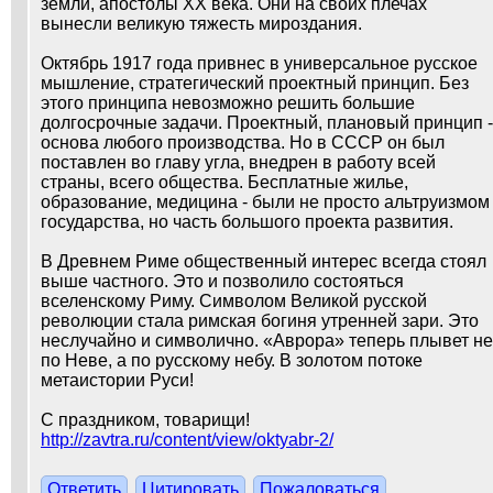
земли, апостолы ХХ века. Они на своих плечах
вынесли великую тяжесть мироздания.
Октябрь 1917 года привнес в универсальное русское
мышление, стратегический проектный принцип. Без
этого принципа невозможно решить большие
долгосрочные задачи. Проектный, плановый принцип -
основа любого производства. Но в СССР он был
поставлен во главу угла, внедрен в работу всей
страны, всего общества. Бесплатные жилье,
образование, медицина - были не просто альтруизмом
государства, но часть большого проекта развития.
В Древнем Риме общественный интерес всегда стоял
выше частного. Это и позволило состояться
вселенскому Риму. Символом Великой русской
революции стала римская богиня утренней зари. Это
неслучайно и символично. «Аврора» теперь плывет не
по Неве, а по русскому небу. В золотом потоке
метаистории Руси!
С праздником, товарищи!
http://zavtra.ru/content/view/oktyabr-2/
Ответить
Цитировать
Пожаловаться