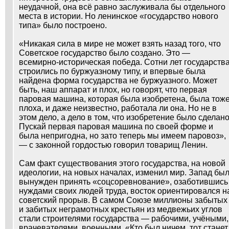
неудачной, она всё равно заслуживала бы отдельного
места в истории. Но ленинское «государство нового
типа» было построено.
«Никакая сила в мире не может взять назад того, что
Советское государство было создано. Это —
всемирно-историческая победа. Сотни лет государств
строились по буржуазному типу, и впервые была
найдена форма государства не буржуазного. Может
быть, наш аппарат и плох, но говорят, что первая
паровая машина, которая была изобретена, была тож
плоха, и даже неизвестно, работала ли она. Но не в
этом дело, а дело в том, что изобретение было сделано
Пускай первая паровая машина по своей форме и
была непригодна, но зато теперь мы имеем паровоз»,
— с законной гордостью говорил товарищ Ленин.
Сам факт существования этого государства, на новой
идеологии, на новых началах, изменил мир. Запад бы
вынужден принять «соцсоревнование», озаботившись
нуждами своих людей труда, восток ориентировался н
советский прорыв. В самом Союзе миллионы забытых
и забитых неграмотных крестьян из медвежьих углов
стали строителями государства — рабочими, учёными,
врачевателями, военными. «Кто был ничем, тот станет