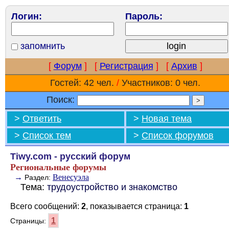
Логин:
Пароль:
запомнить
[
Форум
]
[
Регистрация
]
[
Архив
]
Гостей: 42 чел.
/
Участников: 0 чел.
Поиск:
>
Ответить
>
Новая тема
>
Список тем
>
Список форумов
Tiwy.com - русский форум
Региональные форумы
→
Венесуэла
Раздел:
Тема:
трудоустройство и знакомство
Всего сообщений:
2
, показывается страница:
1
1
Страницы: