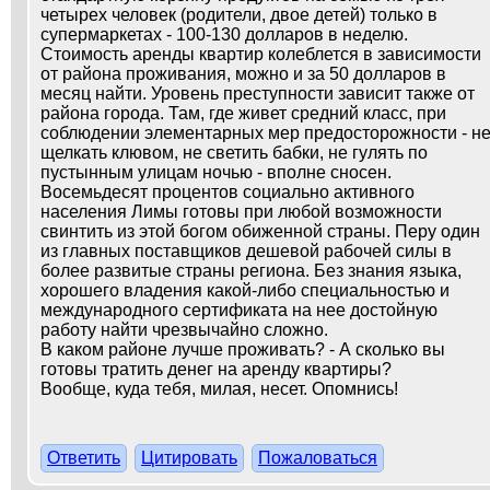
четырех человек (родители, двое детей) только в
супермаркетах - 100-130 долларов в неделю.
Стоимость аренды квартир колеблется в зависимости
от района проживания, можно и за 50 долларов в
месяц найти. Уровень преступности зависит также от
района города. Там, где живет средний класс, при
соблюдении элементарных мер предосторожности - н
щелкать клювом, не светить бабки, не гулять по
пустынным улицам ночью - вполне сносен.
Восемьдесят процентов социально активного
населения Лимы готовы при любой возможности
свинтить из этой богом обиженной страны. Перу один
из главных поставщиков дешевой рабочей силы в
более развитые страны региона. Без знания языка,
хорошего владения какой-либо специальностью и
международного сертификата на нее достойную
работу найти чрезвычайно сложно.
В каком районе лучше проживать? - А сколько вы
готовы тратить денег на аренду квартиры?
Вообще, куда тебя, милая, несет. Опомнись!
Ответить
Цитировать
Пожаловаться