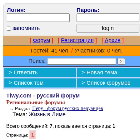
Логин:
Пароль:
запомнить
[
Форум
]
[
Регистрация
]
[
Архив
]
Гостей: 41 чел.
/
Участников: 0 чел.
Поиск:
>
Ответить
>
Новая тема
>
Список тем
>
Список форумов
Tiwy.com - русский форум
Региональные форумы
→
Перу - форум русских перуанцев
Раздел:
Тема:
Жизнь в Лиме
Всего сообщений:
7
, показывается страница:
1
1
Страницы: