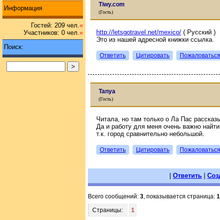
Tiwy.com
Информация
(Гость)
Гостей: 209 чел.
«
http://letsgotravel.net/mexico/
( Русский )
Участников: 0 чел.
«
Это из нашей адресной книжки ссылка.
Поиск:
Ответить
Цитировать
Пожаловатьс
Tanya
(Гость)
Читала, но там только о Ла Пас рассказ
Да и работу для меня очень важно найти
т.к. город сравнительно небольшой.
Ответить
Цитировать
Пожаловатьс
|
Ответить
|
Соз
Всего сообщений:
3
, показывается страница:
1
Страницы:
1