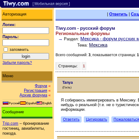
[ Мобильная версия ]
Авторизация
|
Ответить
|
Соз
Логин:
Tiwy.com - русский форум
Региональные форумы
Пароль:
→
Мексика - форум русских 
Раздел:
Мексика
Тема:
запомнить
Всего сообщений:
3
, показывается страница:
1
Забыли пароль?
Страницы:
1
Меню
Tanya
Форум
«
(Гость)
Регистрация
«
Архив форума
«
Я собираюсь иммигрировать в Мексику. Е
нибудь о реальной (т.е. не о туристичес
информации.
Сообщение
Ответить
Цитировать
Пожаловатьс
Trip.com
– бронирование
гостиниц, авиабилеты,
поезда.