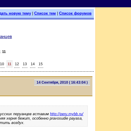
дать новую тему
|
Список тем
|
Список форумов
уанцев
а:
11
10
11
12
13
14
15
14 Сентября, 2010 ( 16:43:04 )
русских перуанцев вставим
http://peru.mybb.ru/
яя херня бежит, особенно pravosudie payasa,
ртить воздух.