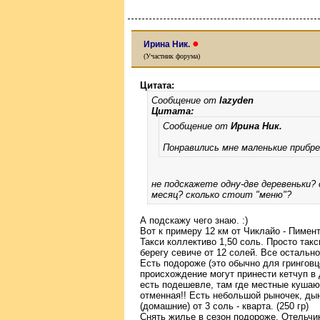
●
Ирина Ник.
(Участник форума)
Цитата:
Сообщение от
lazyden
Цитата:
Сообщение от
Ирина Ник.
Понравились мне маленькие прибре
не подскажете одну-две деревеньки?
месяц? сколько стоит "меню"?
А подскажу чего знаю. :)
Вот к примеру 12 км от Чиклайо - Пимент
Такси коллективо 1,50 соль. Просто такс
берегу севиче от 12 солей. Все остально
Есть подороже (это обычно для гринговц
происхождение могут принести кетчуп в 
есть подешевле, там где местные кушают
отменная!! Есть небольшой рыночек, дын
(домашние) от 3 соль - кварта. (250 гр)
Снять жилье в сезон подороже. Отельчик