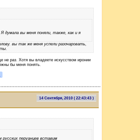
 Я думала вы меня поняли, также, как и я
олову. вы так же меня успели разочаровать,
иты.
е не раз. Хотя вы владеете искусством иронии
лжны бы меня понять.
я
14 Сентября, 2010 ( 22:43:43 )
м русских перуанцев вставим