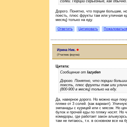
солей. Порции серьезные, как обычно.
Дорого. Понятно, что порции большие, н
поесть, плюс фрукты там или уличная ед
месяц) только на еду.
Ответить
Цитировать
Пожаловатьс
●
Ирина Ник.
(Участник форума)
Цитата:
Сообщение от
lazyden
Дорого. Понятно, что порции большие
поесть, плюс фрукты там или улична
(800-900 в месяц) только на еду.
Да, наверное дорого. Но можно еще поку
пляже от 3 солей. (как вариант). Уличну
эмпанады с курицей или с мясом. Но цен
булок и прочей еды по пляжу носят. Но 
комидоры, где работает закон альмуэрсы 
там не питаюсь, т.к. в основном все на 