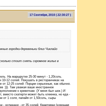
17 Сентября, 2010 ( 22:30:27 )
жные городки-деревеньки близ Чиклайо
 сколько стоит снять скромное жилье в
ель. На маршрутке 25-30 минут - 1,20соль.
и 10-12 солей. Покушать в ресторанчиках на
е от 12-25 солей. Порции серьезные, как обычно.
ев :))). Там уважая ваше иностранное
дополнение к креветкам. (У меня был шок.) И
, вместо скатерти может быть клеенка, но еда -
и от 1 соля, папайя от 1,50соль, сыры
и - оспидахе - от 35 солей. Квартирки (хорошая