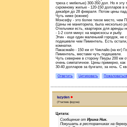
треха с мебелью) 300-350 дол. Но я эту 
скромному жилью - 120-150 долларов в м
декабря до 28 февраля. Потом цены пад
Чуть ниже (южнее)
Монсефу - это более тихое место, чем 
(Цены не маниторила, была несколько раз
Отельчики есть, квартирок для аренды н
- 1-2 соля минус на марискосы и рыбу.
Этин - еще один маленький городок, не с
подешевле чем Пиментель. Есть остали,
комнатки.
Пакасмайо - 150 км от Чиклайо.(на юг) 
Пиментель, местами чуть подешевле.
Чуть севернее в сторону Пиуры 200 км о
очень симпатичное. Цены примерно, как 
30-40 долларов за бунгало, за ночь. С к
Ответить
Цитировать
Пожаловатьс
●
lazyden
(Участник форума)
Цитата:
Сообщение от
Ирина Ник.
Покушать в ресторанчиках на берегу