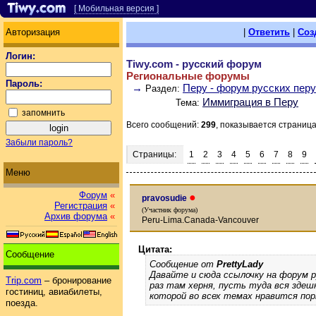
[ Мобильная версия ]
Авторизация
|
Ответить
|
Соз
Логин:
Tiwy.com - русский форум
Региональные форумы
Пароль:
→
Перу - форум русских пер
Раздел:
Иммиграция в Перу
Тема:
запомнить
Всего сообщений:
299
, показывается страниц
Забыли пароль?
Страницы:
1
2
3
4
5
6
7
8
9
Меню
Форум
«
●
pravosudie
Регистрация
«
(Участник форума)
Архив форума
«
Peru-Lima.Canada-Vancouver
Цитата:
Сообщение
Сообщение от
PrettyLady
Давайте и сюда ссылочку на форум 
Trip.com
– бронирование
раз там херня, пусть туда вся здешн
гостиниц, авиабилеты,
которой во всех темах нравится по
поезда.