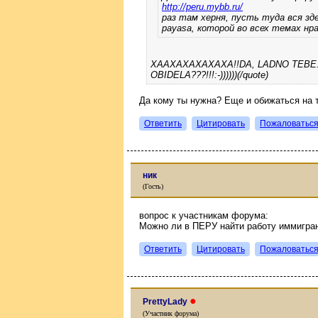
http://peru.mybb.ru/
раз там херня, пусть туда вся зд
payasa, которой во всех темах нр
XAAXAXAXAXAXA!!DA, LADNO TEBE.
OBIDELA???!!!:-))))))(/quote)
Да кому ты нужна? Еще и обижаться на 
Ответить
Цитировать
Пожаловатьс
ник
(Гость)
вопрос к участникам форума:
Можно ли в ПЕРУ найти работу иммигра
Ответить
Цитировать
Пожаловатьс
●
PrettyLady
(Участник форума)