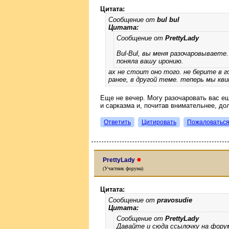
Цитата:
Сообщение от
bul bul
Цитата:
Сообщение от
PrettyLady
Bul-Bul, вы меня разочаровываете.
поняла вашу иронию.
ах не стоит оно того. не берите в г
ранее, в другой теме. теперь мы кв
Еще не вечер. Могу разочаровать вас ещ
и сарказма и, почитав внимательнее, до
Ответить
Цитировать
Пожаловатьс
●
PrettyLady
(Участник форума)
Цитата:
Сообщение от
pravosudie
Цитата:
Сообщение от
PrettyLady
Давайте и сюда ссылочку на фору