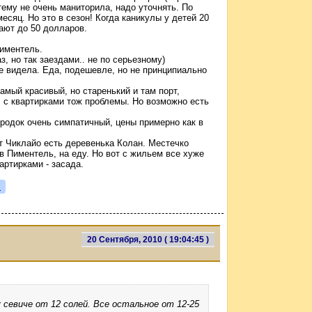
тему не очень маниторила, надо уточнять. По
есяц. Но это в сезон! Когда каникулы у детей 20
ают до 50 долларов.
Пиментель.
, но так заездами.. не по серьезному)
е видела. Еда, подешевле, но не принципиально
амый красивый, но старенький и там порт,
 с квартирками тож проблемы. Но возможно есть
Городок очень симпатичный, цены примерно как в
т Чиклайо есть деревенька Колан. Местечко
в Пиментель, на еду. Но вот с жильем все хуже
вартирками - засада.
я
20 Сентября, 2010 ( 19:04:45 )
 севиче от 12 солей. Все остальное от 12-25