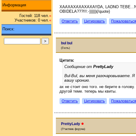
Информация
XAAXAXAXAXAXA!!DA, LADNO TEBE...
OBIDELA???!!!:-))))))(/quote)
Гостей: 118 чел.
«
Участников: 0 чел.
«
Ответить
Цитировать
Пожаловатьс
Поиск:
bul bul
(Гость)
Цитата:
Сообщение от
PrettyLady
Bul-Bul, вы меня разочаровываете. Я 
вашу иронию.
ах не стоит оно того. не берите в голову
другой теме. теперь мы квиты.
Ответить
Цитировать
Пожаловатьс
●
PrettyLady
(Участник форума)