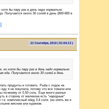
о хотя бы пару раз в день надо нормально
а. Получается около 30 солей в день (800-900 в
я
21 Сентября, 2010 ( 01:04:13 )
, но хотя бы пару раз в день надо нормально
я еда. Получается около 30 солей в день
пать продукты и готовить. Рыба с лодок на
ю еду я не покупала, потому что все томали или
ы по-моему от 0,50 соль. Еще много разных
чуть в сторону от малекона есть "народные"
т.е. комплексный обед 3-4 соля. (но опять же я
бульене мясном или курином.