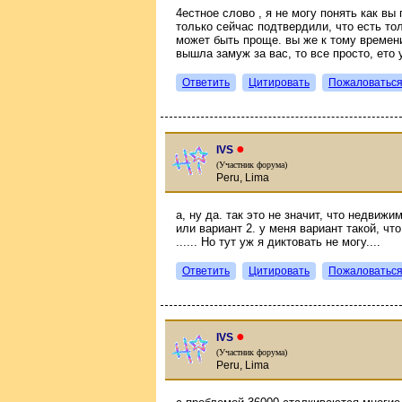
4естное слово , я не могу понять как вы
только сейчас подтвердили, что есть то
может быть проще. вы же к тому времени
вышла замуж за вас, то все просто, ето
Ответить
Цитировать
Пожаловатьс
●
IVS
(Участник форума)
Peru, Lima
а, ну да. так это не значит, что недвижи
или вариант 2. у меня вариант такой, чт
...... Но тут уж я диктовать не могу....
Ответить
Цитировать
Пожаловатьс
●
IVS
(Участник форума)
Peru, Lima