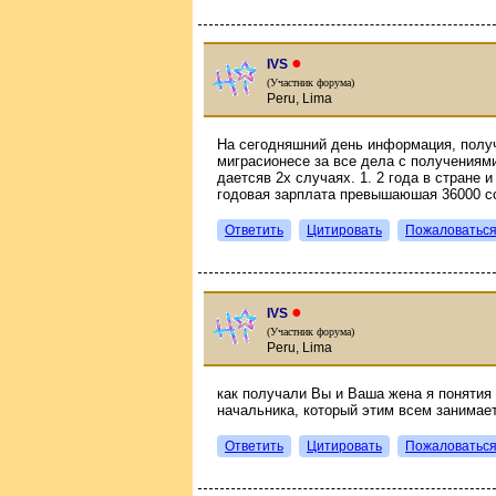
●
IVS
(Участник форума)
Peru, Lima
На сегодняшний день информация, получ
миграсионесе за все дела с получениями
даетсяв 2х случаях. 1. 2 года в стране и
годовая зарплата превышаюшая 36000 с
Ответить
Цитировать
Пожаловатьс
●
IVS
(Участник форума)
Peru, Lima
как получали Вы и Ваша жена я понятия 
начальника, который этим всем занимает
Ответить
Цитировать
Пожаловатьс