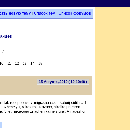
дать новую тему
|
Список тем
|
Список форумов
уанцев
а:
7
10
11
12
13
14
15
15 Августа, 2010 ( 19:10:48 )
l tak receptionist v migracionese , kotorij sidit na 1
mazhenciyu, v kotoroj ukazano, skolko pri etom
eru 5 let, nikakogo znacheniya ne sigral. A nadezhdi
я