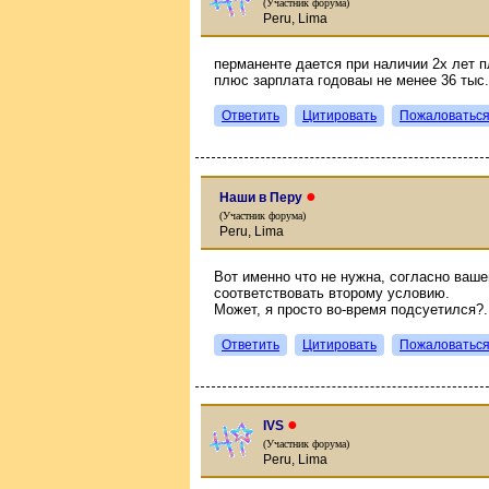
(Участник форума)
Peru, Lima
перманенте дается при наличии 2х лет 
плюс зарплата годоваы не менее 36 тыс. 
Ответить
Цитировать
Пожаловатьс
●
Наши в Перу
(Участник форума)
Peru, Lima
Вот именно что не нужна, согласно ваш
соответствовать второму условию.
Может, я просто во-время подсуетился?..
Ответить
Цитировать
Пожаловатьс
●
IVS
(Участник форума)
Peru, Lima