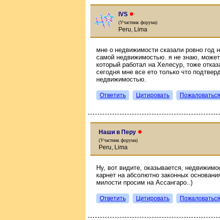
●
IVS
(Участник форума)
Peru, Lima
мне о недвижимости сказали ровно год н
самой недвижимостью. я не знаю, может
который работал на Хелесур, тоже отказ
сегодня мне все ето только что подтвер
недвижимостью.
Ответить
Цитировать
Пожаловатьс
●
Наши в Перу
(Участник форума)
Peru, Lima
Ну, вот видите, оказывается, недвижимо
карнет на абсолютно законных основания
милости просим на Ассангаро..)
Ответить
Цитировать
Пожаловатьс