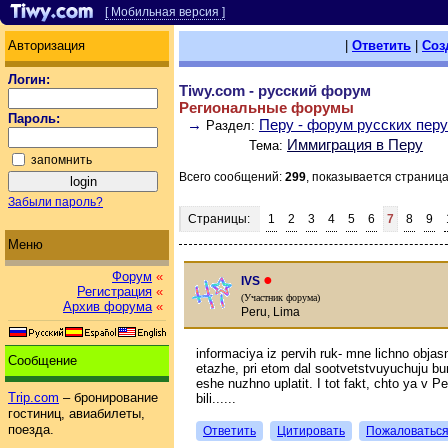
[ Мобильная версия ]
Авторизация
|
Ответить
|
Соз
Логин:
Tiwy.com - русский форум
Региональные форумы
Пароль:
→
Перу - форум русских пер
Раздел:
Иммиграция в Перу
Тема:
запомнить
Всего сообщений:
299
, показывается страниц
Забыли пароль?
Страницы:
1
2
3
4
5
6
7
8
9
Меню
Форум
«
●
IVS
Регистрация
«
(Участник форума)
Архив форума
«
Peru, Lima
informaciya iz pervih ruk- mne lichno objasni
Сообщение
etazhe, pri etom dal sootvetstvuyuchuju bu
eshe nuzhno uplatit. I tot fakt, chto ya v P
Trip.com
– бронирование
bili......
гостиниц, авиабилеты,
поезда.
Ответить
Цитировать
Пожаловатьс