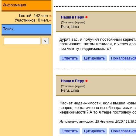
Информация
Гостей: 142 чел.
«
●
Наши в Перу
Участников: 0 чел.
«
(Участник форума)
Peru, Lima
Поиск:
дурят вас. я получил постоянный карнет
проживания. потом женился, и через два
при чем тут недвижимость?
Ответить
Цитировать
Пожаловатьс
●
Наши в Перу
(Участник форума)
Peru, Lima
Насчет недвижимости, если вышел новый
вопрос, когда именно вы обращались и 
недвижимости? А то я теще постоянку с
Исправлено автором: 15 Августа, 2010 ( 19:38:0
Ответить
Цитировать
Пожаловатьс