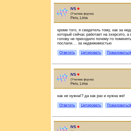
●
IVS
(Участник форума)
Peru, Lima
кроме того, я свидетель тому, как за н
который сейчас работает на эхерсито, а
голову не приходило почему-то поменять 
послали.... за недвижимостью
Ответить
Цитировать
Пожаловатьс
●
IVS
(Участник форума)
Peru, Lima
как не нужна!? да как раз и нужна же!
Ответить
Цитировать
Пожаловатьс
●
IVS