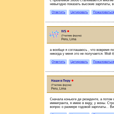
с проблемой 36000 сталкиваются многие 
невыгодно показать высокие зарплаты, 
Ответить
Цитировать
Пожаловатьс
●
IVS
(Участник форума)
Peru, Lima
а вообще я соглашаюсь , что вовремя по
никогда у меня это не получается. Мой 
Ответить
Цитировать
Пожаловатьс
●
Наши в Перу
(Участник форума)
Peru, Lima
Сначала коньюге де резиденте, а потом 
иммигранта, я имею в виду, у жены. Стра
вопрос о размере годовой зарплаты... Ви