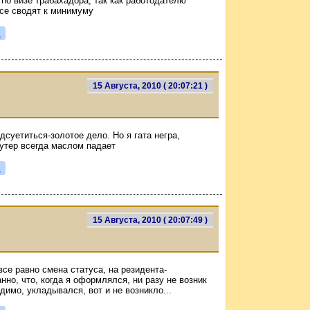
по визе трабахадора, так как работодателю
все сводят к минимуму
я
15 Августа, 2010 ( 20:07:21 )
дсуетиться-золотое дело. Но я гата негра,
бутер всегда маслом падает
я
15 Августа, 2010 ( 20:07:49 )
все равно смена статуса, на резидента-
нно, что, когда я оформлялся, ни разу не возник
димо, укладывался, вот и не возникло...