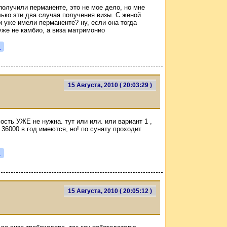
 получили перманенте, это не мое дело, но мне
лько эти два случая получения визы. С женой
 уже имели перманенте? ну, если она тогда
 уже не камбио, а виза матримонио
я
15 Августа, 2010 ( 20:03:29 )
мость УЖЕ не нужна. тут или или. или вариант 1 ,
о 36000 в год имеются, но! по сунату проходит
я
15 Августа, 2010 ( 20:05:12 )