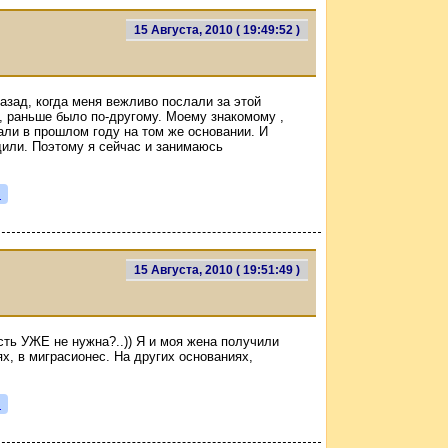
15 Августа, 2010 ( 19:49:52 )
азад, когда меня вежливо послали за этой
, раньше было по-другому. Моему знакомому ,
али в прошлом году на том же основании. И
дили. Поэтому я сейчас и занимаюсь
я
15 Августа, 2010 ( 19:51:49 )
сть УЖЕ не нужна?..)) Я и моя жена получили
х, в миграсионес. На других основаниях,
я