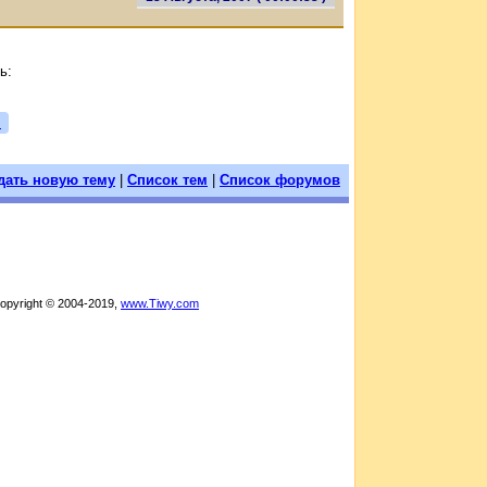
ь:
я
дать новую тему
|
Список тем
|
Список форумов
Copyright © 2004-2019,
www.Tiwy.com