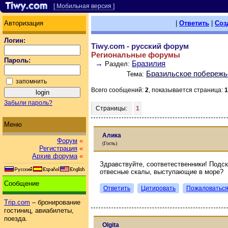
[ Мобильная версия ]
Авторизация
|
Ответить
|
Соз
Логин:
Tiwy.com - русский форум
Региональные форумы
Пароль:
→
Бразилия
Раздел:
Бразильское побережь
Тема:
запомнить
Всего сообщений:
2
, показывается страница:
1
Забыли пароль?
Страницы:
1
Меню
Алика
Форум
«
(Гость)
Регистрация
«
Архив форума
«
Здравствуйте, соответественники! Подс
отвесные скалы, выступающие в море?
Сообщение
Ответить
Цитировать
Пожаловатьс
Trip.com
– бронирование
гостиниц, авиабилеты,
поезда.
Olgita