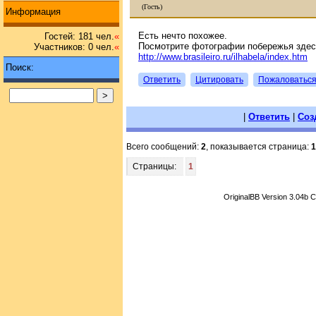
(Гость)
Информация
Есть нечто похожее.
Гостей: 181 чел.
«
Посмотрите фотографии побережья здес
Участников: 0 чел.
«
http://www.brasileiro.ru/ilhabela/index.htm
Поиск:
Ответить
Цитировать
Пожаловатьс
|
Ответить
|
Соз
Всего сообщений:
2
, показывается страница:
1
Страницы:
1
OriginalBB Version 3.04b 