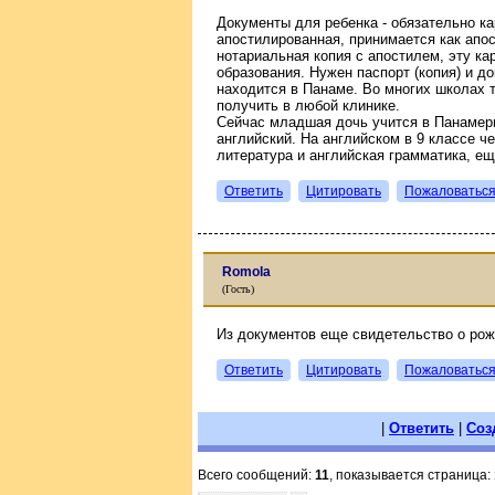
Документы для ребенка - обязательно ка
апостилированная, принимается как апо
нотариальная копия с апостилем, эту ка
образования. Нужен паспорт (копия) и до
находится в Панаме. Во многих школах 
получить в любой клинике.
Сейчас младшая дочь учится в Панамери
английский. На английском в 9 классе ч
литература и английская грамматика, ещ
Ответить
Цитировать
Пожаловатьс
Romola
(Гость)
Из документов еще свидетельство о рож
Ответить
Цитировать
Пожаловатьс
|
Ответить
|
Соз
Всего сообщений:
11
, показывается страница: