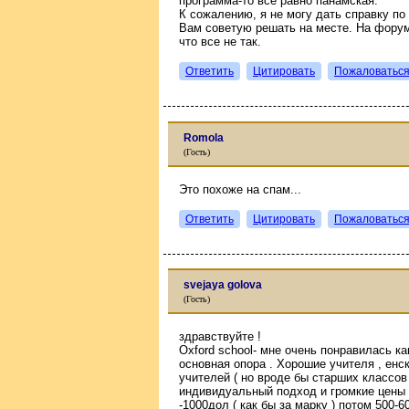
программа-то все равно панамская.
К сожалению, я не могу дать справку по
Вам советую решать на месте. На форум
что все не так.
Ответить
Цитировать
Пожаловатьс
Romola
(Гость)
Это похоже на спам...
Ответить
Цитировать
Пожаловатьс
svejaya golova
(Гость)
здравствуйте !
Oxford school- мне очень понравилась ка
основная опора . Хорошие учителя , енс
учителей ( но вроде бы старших классов
индивидуальный подход и громкие цены )
-1000дол ( как бы за марку ) потом 500-