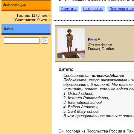
Информация
Ответить
Цитировать
Пожаловатьс
Гостей: 1173 чел.
«
Участников: 0 чел.
«
Поиск:
●
Ричи
(Участник форума)
Россия, Тамбов
Цитата:
Сообщение от
directoradebanco
Подскажите, какую англоязычную шко
образование с 6-ти лет). Мы только
услышать ответ, кто уже водит сво
1. Oxford school,
2. Instituto Panamericano,
3. International school,
4. Balboa Academy,
5. Sant Mary school.
В чем принципиальное отличие этих
Эй, господа из Посольства России в Па