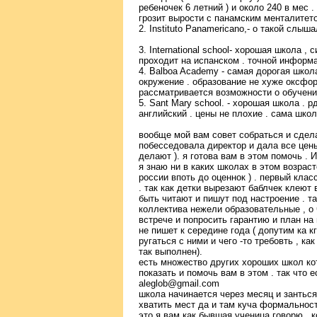
ребеночек 6 летний ) и около 240 в мес 
грозит вырости с панамским менталитет
2. Instituto Panamericano,- о такой слыш
3. International school- хорошая школа 
проходит на испанском . точной информа
4. Balboa Academy - самая дорогая школ
окружение . образование не хуже оксфо
рассматривается возможности о обучени
5. Sant Mary school. - хорошая школа . 
английский . цены не плохие . сама шко
вообще мой вам совет собраться и сдел
побесседовала директор и дала все цены
делают ). я готова вам в этом помочь . И
я знаю ни в каких школах в этом возраст
россии впоть до оценнок ) . первый кла
. так как детки вырезают баблчек клеют в
быть читают и пишут под настроение . 
коллектива нежели образовательные , о 
встрече и попросить гарантию и план на 
не пишет к середине года ( допутим ка к
ругаться с ними и чего -то требовть , ка
так выполнен).
есть множество других хороших школ ко
показать и помочь вам в этом . так что 
aleglob@gmail.com
школа начинается через месяц и зантьс
хватить мест да и там куча формальност
это я вам как бывшая ученица говорю , к