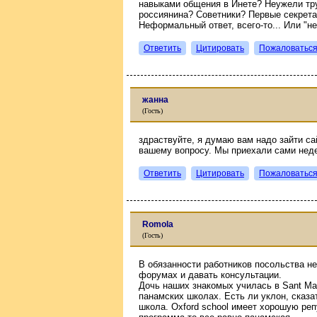
навыками общения в Инете? Неужели тру
россиянина? Советники? Первые секрет
Неформальный ответ, всего-то... Или "не
Ответить
Цитировать
Пожаловатьс
жанна
(Гость)
здраствуйте, я думаю вам надо зайти са
вашему вопросу. Мы приехали сами нед
Ответить
Цитировать
Пожаловатьс
Romola
(Гость)
В обязанности работников посольства н
форумах и давать консультации.
Дочь наших знакомых училась в Sant Mar
панамских школах. Есть ли уклон, сказа
школа. Oxford school имеет хорошую реп