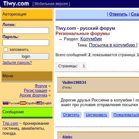
[ Мобильная версия ]
Авторизация
|
Ответить
|
Соз
Логин:
Tiwy.com - русский форум
Региональные форумы
Пароль:
→
Колумбия
Раздел:
Посылка в колумбию !
Тема:
запомнить
Всего сообщений:
2
, показывается страница:
1
Забыли пароль?
Страницы:
1
Меню
Vadim198634
Форум
«
(Гость)
Регистрация
«
Архив форума
«
Дорогие друзья Россияне в колумбии ! п
знает про условия отправления посылки 
Сообщение
Ответить
Цитировать
Пожаловатьс
Trip.com
– бронирование
гостиниц, авиабилеты,
поезда.
Alekc