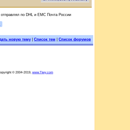
з отправлял по DHL и ЕМС Почта России
я
дать новую тему
|
Список тем
|
Список форумов
Copyright © 2004-2019,
www.Tiwy.com