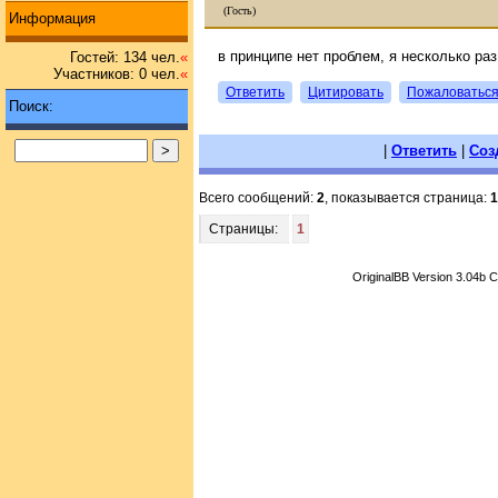
(Гость)
Информация
в принципе нет проблем, я несколько ра
Гостей: 134 чел.
«
Участников: 0 чел.
«
Ответить
Цитировать
Пожаловатьс
Поиск:
|
Ответить
|
Соз
Всего сообщений:
2
, показывается страница:
1
Страницы:
1
OriginalBB Version 3.04b 