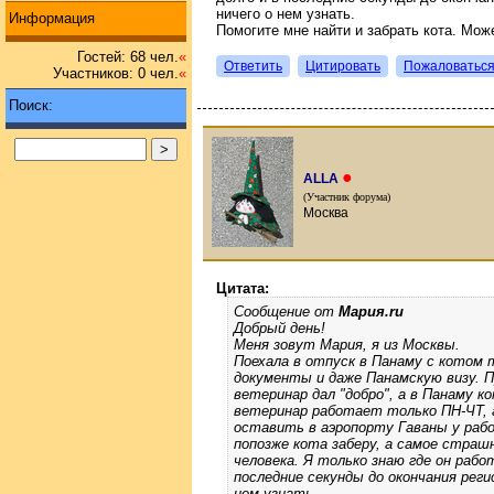
ничего о нем узнать.
Информация
Помогите мне найти и забрать кота. Мож
Гостей: 68 чел.
«
Ответить
Цитировать
Пожаловатьс
Участников: 0 чел.
«
Поиск:
●
ALLA
(Участник форума)
Москва
Цитата:
Сообщение от
Мария.ru
Добрый день!
Меня зовут Мария, я из Москвы.
Поехала в отпуск в Панаму с котом 
документы и даже Панамскую визу. П
ветеринар дал "добро", а в Панаму к
ветеринар работает только ПН-ЧТ, 
оставить в аэропорту Гаваны у рабо
попозже кота заберу, а самое страш
человека. Я только знаю где он рабо
последние секунды до окончания реги
нем узнать.