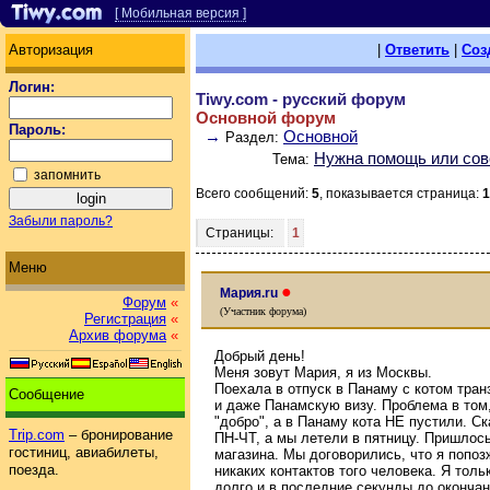
[ Мобильная версия ]
Авторизация
|
Ответить
|
Соз
Логин:
Tiwy.com - русский форум
Основной форум
Пароль:
→
Основной
Раздел:
Нужна помощь или сов
Тема:
запомнить
Всего сообщений:
5
, показывается страница:
1
Забыли пароль?
Страницы:
1
Меню
●
Мария.ru
Форум
«
(Участник форума)
Регистрация
«
Архив форума
«
Добрый день!
Меня зовут Мария, я из Москвы.
Поехала в отпуск в Панаму с котом тран
Сообщение
и даже Панамскую визу. Проблема в том,
"добро", а в Панаму кота НЕ пустили. С
Trip.com
– бронирование
ПН-ЧТ, а мы летели в пятницу. Пришлось
гостиниц, авиабилеты,
магазина. Мы договорились, что я попозж
поезда.
никаких контактов того человека. Я толь
долго и в последние секунды до окончан