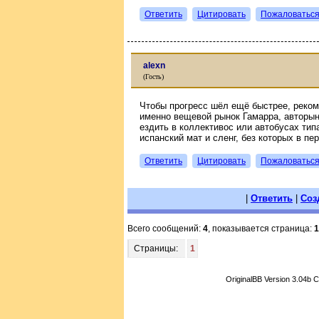
Ответить
Цитировать
Пожаловатьс
alexn
(Гость)
Чтобы прогресс шёл ещё быстрее, реком
именно вещевой рынок Гамарра, авторын
ездить в коллективос или автобусах тип
испанский мат и сленг, без которых в пе
Ответить
Цитировать
Пожаловатьс
|
Ответить
|
Соз
Всего сообщений:
4
, показывается страница:
1
Страницы:
1
OriginalBB Version 3.04b 