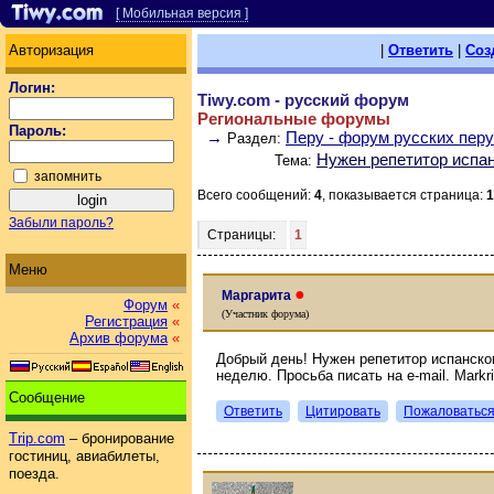
[ Мобильная версия ]
Авторизация
|
Ответить
|
Соз
Логин:
Tiwy.com - русский форум
Региональные форумы
Пароль:
→
Перу - форум русских пер
Раздел:
Нужен репетитор испан
Тема:
запомнить
Всего сообщений:
4
, показывается страница:
1
Забыли пароль?
Страницы:
1
Меню
●
Маргарита
Форум
«
(Участник форума)
Регистрация
«
Архив форума
«
Добрый день! Нужен репетитор испанског
неделю. Просьба писать на e-mail. Markri
Сообщение
Ответить
Цитировать
Пожаловатьс
Trip.com
– бронирование
гостиниц, авиабилеты,
поезда.