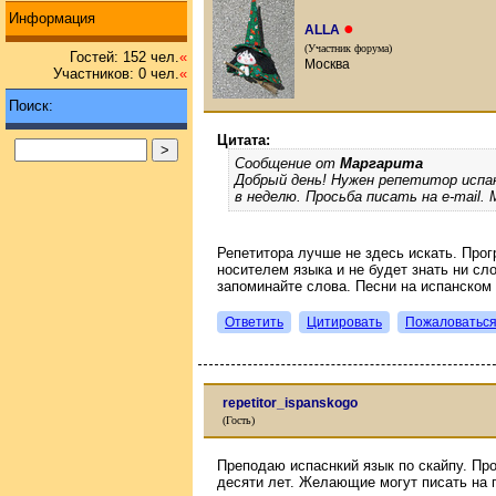
Информация
●
ALLA
(Участник форума)
Гостей: 152 чел.
«
Москва
Участников: 0 чел.
«
Поиск:
Цитата:
Сообщение от
Маргарита
Добрый день! Нужен репетитор испанс
в неделю. Просьба писать на e-mail. M
Репетитора лучше не здесь искать. Прог
носителем языка и не будет знать ни сло
запоминайте слова. Песни на испанском 
Ответить
Цитировать
Пожаловатьс
repetitor_ispanskogo
(Гость)
Преподаю испаснкий язык по скайпу. Пр
десяти лет. Желающие могут писать на п