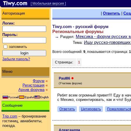
[ Мобильная версия ]
Авторизация
|
Ответить
|
Соз
Логин:
Tiwy.com - русский форум
Региональные форумы
Пароль:
→
Мексика - форум русских 
Раздел:
Ищу русско-говорящих 
Тема:
запомнить
Всего сообщений:
9
, показывается страница:
1
Забыли пароль?
Страницы:
1
Меню
●
Paul86
Форум
«
(Участник форума)
Регистрация
«
Архив форума
«
Ребят всем огромный привет!!! Еду в на
с Мехико, сориентировать, как и что! Бу
Сообщение
Ответить
Цитировать
Пожаловатьс
Trip.com
– бронирование
гостиниц, авиабилеты,
поезда.
Александра