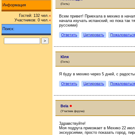
(Гость)
Информация
Гостей: 132 чел.
«
Всем привет! Приехала в мехико в начал
Участников: 0 чел.
«
начала изучать испанский, но пока так т
русскими)
Поиск:
Ответить
Цитировать
Пожаловатьс
Юля
(Гость)
Я буду в мехико через 5 дней, с радостью
Ответить
Цитировать
Пожаловатьс
●
Bela
(Участник форума)
Здравствуйте!
Моя подруга приезжает в Мехико 22 июл
экскурсиями, просто показать город, пи