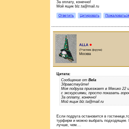
За оплату, конечно!
Мой ящик blz.ta@mail.ru
Ответить
Цитировать
Пожаловатьс
●
ALLA
(Участник форума)
Москва
Цитата:
Сообщение от
Bela
Здравствуйте!
Моя подруга приезжает в Мехико 22 и
с экскурсиями, просто показать горо
За оплату, конечно!
Мой ящик blz.ta@mail.ru
Если подруга остановится в гостинице,т
турфирм и можно выбрать подходящее. Р
лучше, чем....