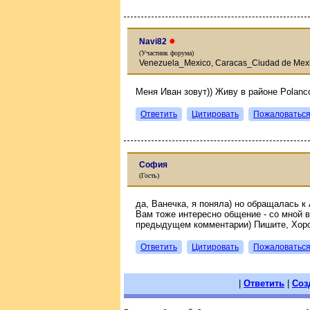
●
Navi82
(Участник форума)
Venezuela_Mexico, Caracas_Ciudad de Mex
Меня Иван зовут)) Живу в районе Polanc
Ответить
Цитировать
Пожаловатьс
София
(Гость)
да, Ванечка, я поняла) но обращалась к
Вам тоже интересно общение - со мной в
предыдущем комментарии) Пишите, Хоро
Ответить
Цитировать
Пожаловатьс
|
Ответить
|
Соз