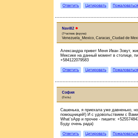
Ответить
Цитировать
Пожаловатьс
●
Navi82
(Участник форума)
Venezuela_Mexico, Caracas_Ciudad de Mex
Александра привет Меня Иван Зовут, жи
Мексике на данный момент в столице, п
+584122079583
Ответить
Цитировать
Пожаловатьс
София
(Гость)
Сашенька, я приехала уже давненько, но
помощницей!) И с удовольствием с Вами 
What`sApp и прочее - пишите: +52557484
Буду очень рада)
Ответить
Цитировать
Пожаловатьс