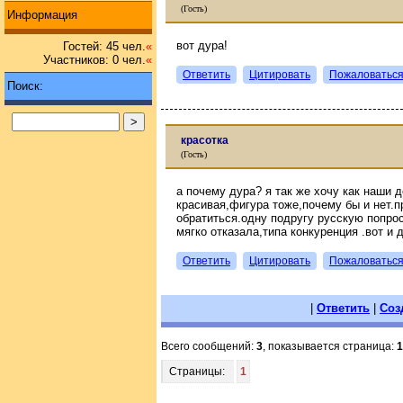
(Гость)
Информация
вот дура!
Гостей: 45 чел.
«
Участников: 0 чел.
«
Ответить
Цитировать
Пожаловатьс
Поиск:
красотка
(Гость)
а почему дура? я так же хочу как наши 
красивая,фигура тоже,почему бы и нет.пр
обратиться.одну подругу русскую попро
мягко отказала,типа конкуренция .вот и
Ответить
Цитировать
Пожаловатьс
|
Ответить
|
Соз
Всего сообщений:
3
, показывается страница:
1
Страницы:
1