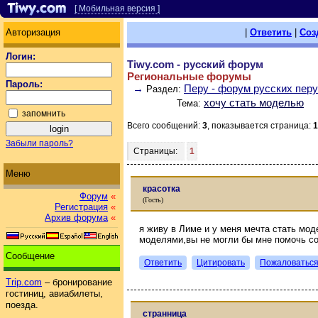
[ Мобильная версия ]
Авторизация
|
Ответить
|
Соз
Логин:
Tiwy.com - русский форум
Региональные форумы
Пароль:
→
Перу - форум русских пер
Раздел:
хочу стать моделью
Тема:
запомнить
Всего сообщений:
3
, показывается страница:
1
Забыли пароль?
Страницы:
1
Меню
красотка
Форум
«
(Гость)
Регистрация
«
Архив форума
«
я живу в Лиме и у меня мечта стать мо
моделями,вы не могли бы мне помочь со
Сообщение
Ответить
Цитировать
Пожаловатьс
Trip.com
– бронирование
гостиниц, авиабилеты,
поезда.
странница