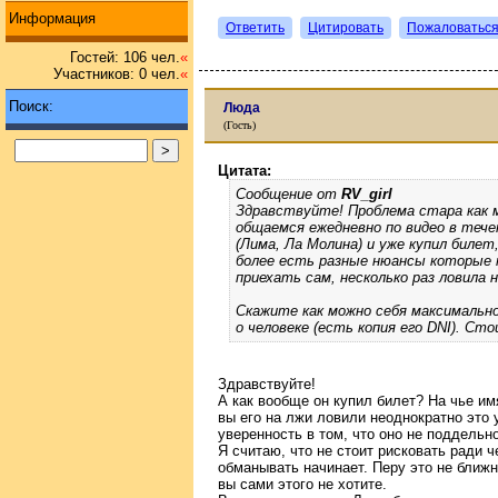
Информация
Ответить
Цитировать
Пожаловатьс
Гостей: 106 чел.
«
Участников: 0 чел.
«
Поиск:
Люда
(Гость)
Цитата:
Сообщение от
RV_girl
Здравствуйте! Проблема стара как м
общаемся ежедневно по видео в течен
(Лима, Ла Молина) и уже купил биле
более есть разные нюансы которые 
приехать сам, несколько раз ловила н
Скажите как можно себя максимальн
о человеке (есть копия его DNI). Ст
Здравствуйте!
А как вообще он купил билет? На чье им
вы его на лжи ловили неоднократно это у
уверенность в том, что оно не поддельн
Я считаю, что не стоит рисковать ради 
обманывать начинает. Перу это не ближн
вы сами этого не хотите.