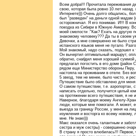
Всем добра!!! Прочитала переживания д
свою, которая была ровно 10 лет назад. (
Интернете))) Очень долго общались, бол
был "разведен" на деньги одной мадам (н
осторожничал. Я его понимаю. И!!! В ко
поездка из Сибири в Южную Америку. Вс
моей смелости :"Как? Ехать на другую 
знакомому человеку??? Да ты в своем у
Девочки, а мне совершенно не было стр
испанского языков меня не пугало. Разго
Мой знакомый, надо сказать, подошел к 
Он вычертил оптимальный маршрут, опла
обратно, снабдил меня хорошей суммой 
предлагал погостить в его доме (район 
рядом еще Министерство обороны Перу, "
настояла на проживании в отеле. Без во
5 звезд, тем не менее, было чисто, и р
Путешествие было обставлено для меня
О самом путешествии, т.е. аэропортах, 
написать отдельно, получится целый юмо
на протяжении всего путешествия, я не
Наверное, благодаря моему Ангелу-Хран
люди, которые мне помогали. А может, е
выезда за границу России, у меня на ли
изумления и восторга ко всему новому,
мне. Не знаю)))
Макс оказался очень галантным и заботл
сестра и муж сестры) - совершенно оча
В страну я просто влюбилась!!! Первое, 