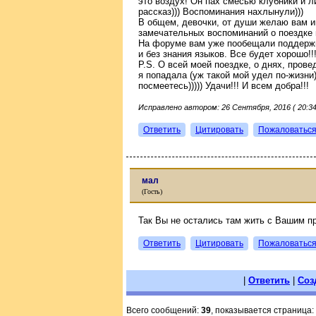
это воздух! Он пах смесью клубники и ли
рассказ))) Воспоминания нахлынули)))
В общем, девочки, от души желаю вам и
замечательных воспоминаний о поездке и
На форуме вам уже пообещали поддержку
и без знания языков. Все будет хорошо!!
P.S. О всей моей поездке, о днях, пров
я попадала (уж такой мой удел по-жизн
посмеетесь))))) Удачи!!! И всем добра!!!
Исправлено автором: 26 Сентября, 2016 ( 20:34
Ответить
Цитировать
Пожаловатьс
мал
(Гость)
Так Вы не остались там жить с Вашим п
Ответить
Цитировать
Пожаловатьс
|
Ответить
|
Соз
Всего сообщений:
39
, показывается страница: