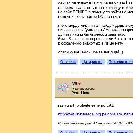
сейчас он живет в la moline на улице La
он предлагал снять мне гостиницу в Мир
на сайт RENIEC я почему то зайти не мог
помочь? скину номер DNI по почте.
я его морду лица и так каждый день вижу
образованный (учился в Америке на юрис
думает каким бы бизнесом заняться.
было бы конечно хорошо если бы кто то 
к сожалению знакомых в Лиме нету :(
спасибо вам большое за помощь! :)
Ответить
Цитировать
Пожаловатьс
●
IVS
(Участник форума)
Peru, Lima
raz yurist, probejte eshe po CAL
http://www.bibliotecal.org.pe/consulta_habil
Исправлено автором: 4 Сентября, 2016 ( 03:03:
Ответить
Цитировать
Пожаловатьс