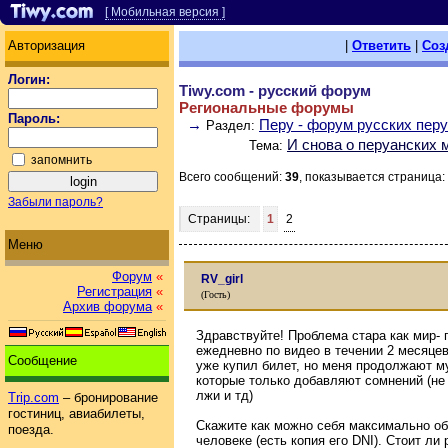
[ Мобильная версия ]
Авторизация
|
Ответить
|
Соз
Логин:
Tiwy.com - русский форум
Региональные форумы
Пароль:
→
Перу - форум русских пер
Раздел:
И снова о перуанских 
Тема:
запомнить
Всего сообщений:
39
, показывается страница:
Забыли пароль?
Страницы:
1
2
Меню
Форум
«
RV_girl
Регистрация
«
(Гость)
Архив форума
«
Здравствуйте! Проблема стара как мир-
ежедневно по видео в течении 2 месяцев 
Сообщение
уже купил билет, но меня продолжают м
которые только добавляют сомнений (не 
лжи и тд)
Trip.com
– бронирование
гостиниц, авиабилеты,
Скажите как можно себя максимально об
поезда.
человеке (есть копия его DNI). Стоит ли