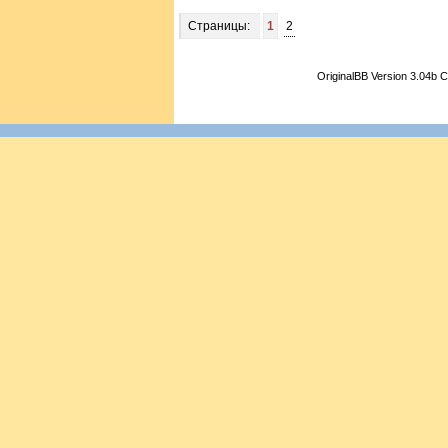
Страницы:
1
2
OriginalBB Version 3.04b 