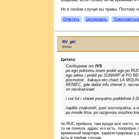
Но в любом случае вы правы. Поэтому и
Ответить
Цитировать
Пожаловатьс
RV_girl
(Гость)
Цитата:
Сообщение от
IVS
po ego polnomu imeni probit ego po 
ego adres i probit po SUNARP ili PO 
posmotret , kakaya eto chast LA MOLINI
RENIEC, gde dadut infu zhenat li, razvede
on rasskazivaet
i vot tut i stanet ponyatno poddelnoe li D
najdite znakomih, pust sozvonyatsa, a e
po morde litsa. po razgovoru mozhno koe
по RUC пробила, там вроде все чисто, н
то не поняла. адрес его есть, попробую 
временной квартире, зарегистрирован у р
есть в любом случае.