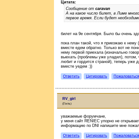
Цитата:
Сообщение от
caravan
А на какое число билет, в Лиме мног
первое время. Если будет необходим
билет на 9е сентября. Было бы очень зд
пока план такой, что я приезжаю к нему 
вместе едем обратно. Только вот не пон
нему первой приехала (изначально говор
выехать (проблемы уже уладил), потом, 
любит и гордится страной), теперь уже д
вместе уедем :))
Ответить
Цитировать
Пожаловатьс
RV_girl
(Гость)
уважаемые форумчане,
у меня сайт RENIEC упорно не открывает
информацию по DNI напишите мне пожалуй
Ответить
Цитировать
Пожаловатьс