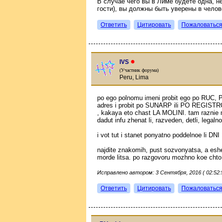
В случае чего вы в Лиме будете одна, н
гости), вы должны быть уверены в челов
Ответить
Цитировать
Пожаловатьс
●
IVS
(Участник форума)
Peru, Lima
po ego polnomu imeni probit ego po RU
adres i probit po SUNARP ili PO REGISTR
, kakaya eto chast LA MOLINI. tam raznie
dadut infu zhenat li, razveden, detli, legal
i vot tut i stanet ponyatno poddelnoe li DNI
najdite znakomih, pust sozvonyatsa, a eshe
morde litsa. po razgovoru mozhno koe chto
Исправлено автором: 3 Сентября, 2016 ( 02:52:
Ответить
Цитировать
Пожаловатьс