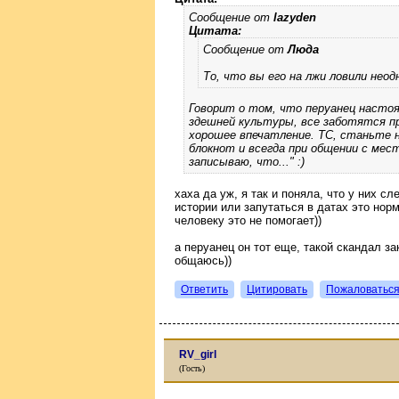
Сообщение от
lazyden
Цитата:
Сообщение от
Люда
То, что вы его на лжи ловили нео
Говорит о том, что перуанец настоя
здешней культуры, все заботятся п
хорошее впечатление. ТС, станьте н
блокнот и всегда при общении с мес
записываю, что..." :)
хаха да уж, я так и поняла, что у них с
истории или запутаться в датах это норм
человеку это не помогает))
а перуанец он тот еще, такой скандал за
общаюсь))
Ответить
Цитировать
Пожаловатьс
RV_girl
(Гость)