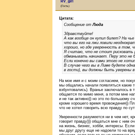
RV_girl
(Гость)
Цитата:
Сообщение от
Люда
Здравствуйте!
А как вообще он купил билет? На чье
что вы его на лжи ловили неоднокра
хорошо, но где уверенность в том, ч
Я считаю, что не стоит рисковать 
обманывать начинает. Перу это не 
Если конечно вы сами этого не хоти
В случае чего вы в Лиме будете одн
в гости), вы должны быть уверены в
На мое имя и с моим согласием, но поку
мы общались начали появляться какие т
взбунтовались). Вранье заключалось в то
общается по мимо меня, а потом мне на
и не так активно)) но это по большому с
кроме хорошего время провождения)) Плю
что не хотел говорить всю правду по су
Уверенности разумеется ни в чем нет, к
говорит правду))) общаться мне с ним о
на жизнь, бизнес, хобби, интересы. Есл
мы друг другу еще не надоели то на вря
общении, если только он не криминал и