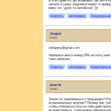
И в истории RV girl возможно так оно и е
начале я сразу подумала может и правд
вижу что "дело то житейское" )))
Ответить
Цитировать
Пожаловатьс
Jevgeni
(Гость)
zekaperu@gmail.com
Напишите имя и номер DNI на почту мн
тоже написать
Ответить
Цитировать
Пожаловатьс
клон Че
(Гость)
Зачем ты знакомишься с перуанцем? Раз
испаноязычных мужчин? Почему вас тяне
чтобы отбелиться или он тебя действите
не живя вместе. Себя можно обезопасит