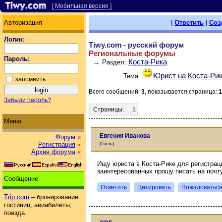
[ Мобильная версия ]
Авторизация
|
Ответить
|
Соз
Логин:
Tiwy.com - русский форум
Региональные форумы
Пароль:
→
Коста-Рика
Раздел:
Юрист на Коста-Ри
Тема:
запомнить
Всего сообщений:
3
, показывается страница:
1
Забыли пароль?
Страницы:
1
Меню
Евгения Иванова
Форум
«
(Гость)
Регистрация
«
Архив форума
«
Ищу юриста в Коста-Рике для регистрац
заинтересованных прошу писать на почт
Сообщение
Ответить
Цитировать
Пожаловатьс
Trip.com
– бронирование
гостиниц, авиабилеты,
поезда.