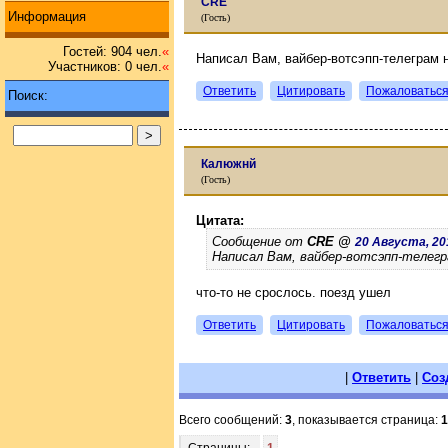
CRE
Информация
(Гость)
Гостей: 904 чел.
«
Написал Вам, вайбер-вотсэпп-телеграм 
Участников: 0 чел.
«
Ответить
Цитировать
Пожаловатьс
Поиск:
Калюжнй
(Гость)
Цитата:
Сообщение от
CRE @
20 Августа, 201
Написал Вам, вайбер-вотсэпп-телегр
что-то не срослось. поезд ушел
Ответить
Цитировать
Пожаловатьс
|
Ответить
|
Соз
Всего сообщений:
3
, показывается страница:
1
Страницы:
1