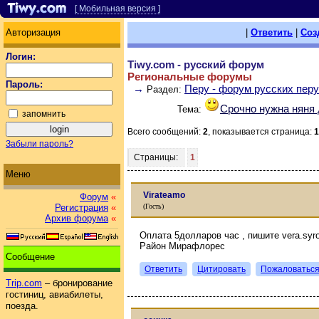
[ Мобильная версия ]
Авторизация
|
Ответить
|
Соз
Логин:
Tiwy.com - русский форум
Региональные форумы
Пароль:
→
Перу - форум русских пер
Раздел:
Срочно нужна няня 
Тема:
запомнить
Всего сообщений:
2
, показывается страница:
1
Забыли пароль?
Страницы:
1
Меню
Virateamo
Форум
«
(Гость)
Регистрация
«
Архив форума
«
Оплата 5долларов час , пишите vera.syro
Район Мирафлорес
Сообщение
Ответить
Цитировать
Пожаловатьс
Trip.com
– бронирование
гостиниц, авиабилеты,
поезда.