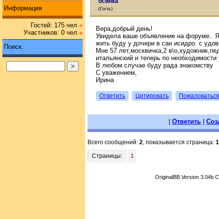
осинка
Информация
(Гость)
Гостей: 175 чел.
«
Вера,добрый день!
Участников: 0 чел.
«
Увидела ваше объявление на форуме.. Я 
жить буду у дочери в сан исидро. с удо
Поиск:
Мне 57 лет,москвичка,2 в\о,художник,пед
итальянский и теперь по необходимости 
В любом случае буду рада знакомству
С уважением,
Ирина
Ответить
Цитировать
Пожаловатьс
|
Ответить
|
Соз
Всего сообщений:
2
, показывается страница:
1
Страницы:
1
OriginalBB Version 3.04b 