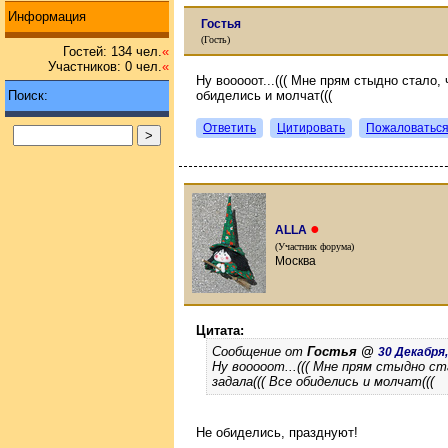
Информация
Гостья
(Гость)
Гостей: 134 чел.
«
Участников: 0 чел.
«
Ну вооооот...((( Мне прям стыдно стало,
Поиск:
обиделись и молчат(((
Ответить
Цитировать
Пожаловатьс
●
ALLA
(Участник форума)
Москва
Цитата:
Сообщение от
Гостья @
30 Декабря, 
Ну вооооот...((( Мне прям стыдно ст
задала((( Все обиделись и молчат(((
Не обиделись, празднуют!