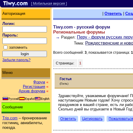
[ Мобильная версия ]
Авторизация
|
Ответить
|
Соз
Логин:
Tiwy.com - русский форум
Региональные форумы
Пароль:
→
Перу - форум русских пер
Раздел:
Рождественские и нов
Тема:
запомнить
Всего сообщений:
3
, показывается страница:
1
Забыли пароль?
Страницы:
1
Меню
Гостья
Форум
«
(Гость)
Регистрация
«
Архив форума
«
Здравствуйте, уважаемые форумчане! 
наступающим Новым годом! Хочу спроси
праздников в вашей стране, есть ли ра
Сообщение
Сколько дней вы отдыхаете в Новый Год
Trip.com
– бронирование
Ответить
Цитировать
Пожаловатьс
гостиниц, авиабилеты,
поезда.