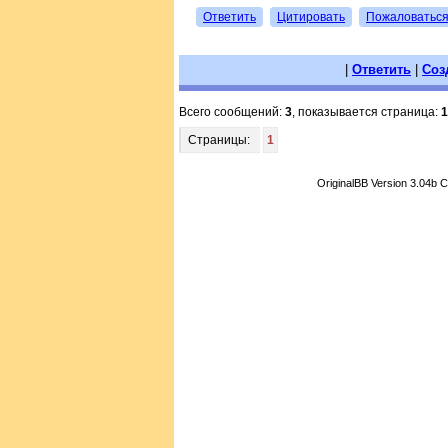
Ответить
Цитировать
Пожаловатьс
|
Ответить
|
Соз
Всего сообщений:
3
, показывается страница:
1
Страницы:
1
OriginalBB Version 3.04b 