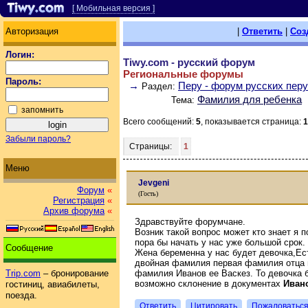
[ Мобильная версия ]
Авторизация
|
Ответить
|
Соз
Логин:
Tiwy.com - русский форум
Региональные форумы
Пароль:
→
Перу - форум русских пер
Раздел:
Фамилия для ребенка
Тема:
запомнить
Всего сообщений:
5
, показывается страница:
1
Забыли пароль?
Страницы:
1
Меню
Jevgeni
Форум
«
(Гость)
Регистрация
«
Архив форума
«
Здравствуйте форумчане.
Возник такой вопрос может кто знает я 
пора бы начать у нас уже большой срок.
Сообщение
Жена беременна у нас будет девочка,Ес
двойная фамилия первая фамилия отца 
фамилия Иванов ее Васкез. То девочка 
Trip.com
– бронирование
возможно склонение в документах
Иван
гостиниц, авиабилеты,
поезда.
Ответить
Цитировать
Пожаловатьс