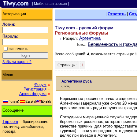
[ Мобильная версия ]
Авторизация
|
Ответить
|
Соз
Логин:
Tiwy.com - русский форум
Региональные форумы
Пароль:
→
Аргентина
Раздел:
Беременность и гражд
Тема:
запомнить
Всего сообщений:
4
, показывается страница:
1
Забыли пароль?
Страницы:
1
Меню
Аргентинка руса
Форум
«
(Гость)
Регистрация
«
Архив форума
«
Беременных россиянок начали задержива
Аргентины задержали уже около 20 женщ
приехали рожать ради получения гражда
Сообщение
Сотрудники миграционной службы задер
беременных россиянок, которые прилете
Trip.com
– бронирование
качестве причины для этого представите
гостиниц, авиабилеты,
туризм») — они утверждают, что девушк
поезда.
целях при въезде в Аргентину.