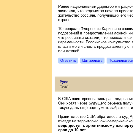
Ранее национальный директор миграцио
заявляла, что ведомство начало приост
жительство россиян, получивших его чер
стране.
10 февраля Флоренсия Кариньяно заявил
подозрений в предоставлении ложной ин
что россиянки сказали, что приехали как
беременности. Российское консульство з
власти могли счесть предоставленную 
или ложной.
Ответить
Цитировать
Пожаловатьс
Русо
(Гость)
В США заинтересовались расследование
Они хотят через будущего ребёнка получ
такую даль ещё надо уметь забраться, и
Правительство США обратилось в суд А
въезде на территорию южноамериканско
ведь доступ к аргентинскому паспорт
срок до 10 лет.