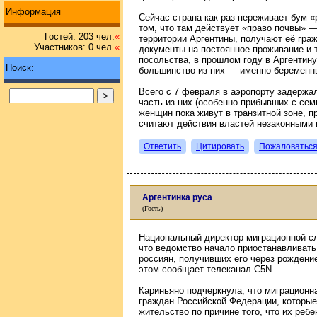
Информация
Сейчас страна как раз переживает бум «
том, что там действует «право почвы» 
Гостей: 203 чел.
«
территории Аргентины, получают её гра
Участников: 0 чел.
«
документы на постоянное проживание и 
посольства, в прошлом году в Аргентину
Поиск:
большинство из них — именно беремен
Всего с 7 февраля в аэропорту задержа
часть из них (особенно прибывших с се
женщин пока живут в транзитной зоне, п
считают действия властей незаконными и
Ответить
Цитировать
Пожаловатьс
Аргентинка руса
(Гость)
Национальный директор миграционной с
что ведомство начало приостанавливать
россиян, получивших его через рождение
этом сообщает телеканал C5N.
Кариньяно подчеркнула, что миграцион
граждан Российской Федерации, которые
жительство по причине того, что их реб