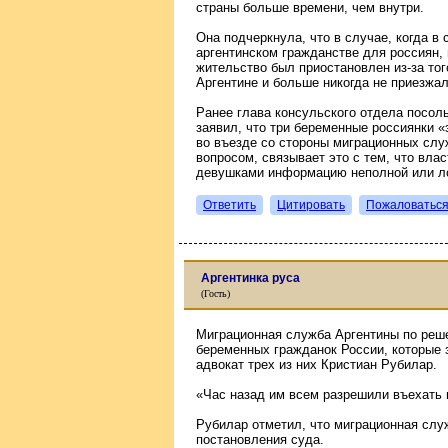
страны больше времени, чем внутри.
Она подчеркнула, что в случае, когда в
аргентинском гражданстве для россиян,
жительство был приостановлен из-за тог
Аргентине и больше никогда не приезжал
Ранее глава консульского отдела посол
заявил, что три беременные россиянки «з
во въезде со стороны миграционных слу
вопросом, связывает это с тем, что вла
девушками информацию неполной или л
Ответить
Цитировать
Пожаловатьс
Аргентинка руса
(Гость)
Миграционная служба Аргентины по реш
беременных гражданок России, которые 
адвокат трех из них Кристиан Рубилар.
«Час назад им всем разрешили въехать 
Рубилар отметил, что миграционная слу
постановления суда.