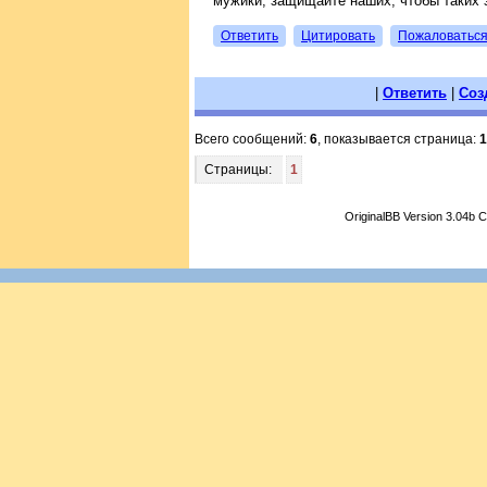
мужики, защищайте наших, чтобы таких 
Ответить
Цитировать
Пожаловатьс
|
Ответить
|
Соз
Всего сообщений:
6
, показывается страница:
1
Страницы:
1
OriginalBB Version 3.04b 