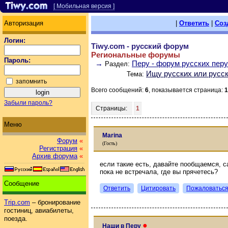
[ Мобильная версия ]
Авторизация
|
Ответить
|
Соз
Логин:
Tiwy.com - русский форум
Региональные форумы
Пароль:
→
Перу - форум русских пер
Раздел:
Ищу русских или русс
Тема:
запомнить
Всего сообщений:
6
, показывается страница:
1
Забыли пароль?
Страницы:
1
Меню
Marina
Форум
«
(Гость)
Регистрация
«
Архив форума
«
если такие есть, давайте пообщаемся, са
пока не встречала, где вы прячетесь?
Сообщение
Ответить
Цитировать
Пожаловатьс
Trip.com
– бронирование
гостиниц, авиабилеты,
поезда.
●
Наши в Перу