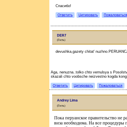
Спасибо!
Ответить
Цитировать
Пожаловатьс
DER7
(Гость)
devushka,gazety chitat' nuzhno.PERU
Aga, nenuzna..tolko chto vernulsya s Posolst
skazali chto voobsche neizvestno kogda kongr
Ответить
Цитировать
Пожаловаться
Andrey Lima
(Гость)
Пока перуанское правительство не 
виза необходима. На все процедуры 