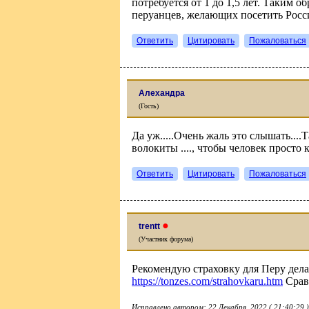
потребуется от 1 до 1,5 лет. Таким о
перуанцев, желающих посетить Росси
Ответить
Цитировать
Пожаловаться
Алехандра
(Гость)
Да уж.....Очень жаль это слышать....
волокиты ...., чтобы человек просто к
Ответить
Цитировать
Пожаловаться
●
trentt
(Участник форума)
Рекомендую страховку для Перу делат
https://tonzes.com/strahovkaru.htm
Срав
Исправлено автором: 22 Декабря, 2022 ( 21:40:29 )