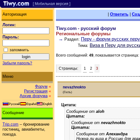
[ Мобильная версия ]
Авторизация
|
Ответить
|
Соз
Логин:
Tiwy.com - русский форум
Региональные форумы
Пароль:
→
Перу - форум русских пер
Раздел:
Виза в Перу для русск
Тема:
запомнить
Всего сообщений:
49
, показывается страница:
Забыли пароль?
Страницы:
1
2
3
Меню
Форум
«
nevazhnokto
Регистрация
«
(Гость)
Архив форума
«
Цитата:
Сообщение от
aloh
Сообщение
Цитата:
Сообщение от
nevazhnokto
Trip.com
– бронирование
Цитата:
гостиниц, авиабилеты,
Сообщение от
Алехандра
поезда.
Нужна ли виза в Россию для гра