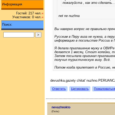
пожалуйста , как это сделать...
Информация
Гостей: 217 чел.
«
net ne nuzhna
Участников: 0 чел.
«
Поиск:
Вы наверно вопрос не правильно проч
Русским в Перу виза не нужна, а пер
информацию в посольстве России в 
Я делала приглашение мужу в ОВИРе
делается 1 месяц. Стоит копейки, 
Затем посылала оригинал приглашени
получил туристическую визу. Всё.
Потом когда прилетает в Россию, н
devushka,gazety chitat' nuzhno.PERU
Ответить
Цитировать
Пожаловатьс
nevazhnokto
(Гость)