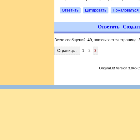
Ответить
Цитировать
Пожаловаться
|
Ответить
|
Создат
Всего сообщений:
49
, показывается страница:
Страницы:
1
2
3
OriginalBB Version 3.04b 