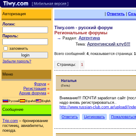
[ Мобильная версия ]
Авторизация
|
Ответить
|
Соз
Логин:
Tiwy.com - русский форум
Региональные форумы
Пароль:
→
Аргентина
Раздел:
Аргентинский клуб!!!
Тема:
запомнить
Всего сообщений:
4
, показывается страница:
1
Забыли пароль?
Страницы:
1
Меню
Наталья
Форум
«
(Гость)
Регистрация
«
Архив форума
«
Внимание!!! ПОЧТИ заработал сайт (посл
надо вновь регистрироваться..
http://www.russian-club.com.ar/upload//ind
Сообщение
Ответить
Цитировать
Пожаловатьс
Trip.com
– бронирование
гостиниц, авиабилеты,
поезда.