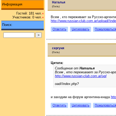
Наталья
Информация
(Гость)
Гостей: 181 чел.
«
Всем , кто переживает за Русско-аргент
Участников: 0 чел.
«
http://www.russian-club.com.ar/upload//ind
Поиск:
Ответить
Цитировать
Пожаловатьс
сергуня
(Гость)
Цитата:
Сообщение от
Наталья
Всем , кто переживает за Русско-ар
http://www.russian-club.com.ar/upl
oad//index.php?
и заходим на форум аргентина-кнада
htt
Ответить
Цитировать
Пожаловатьс