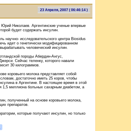
23 Апреля, 2007 ( 06:46:14 )
 Юрий Николаев. Аргентинские ученые впервые
оторой будет содержать инсулин.
ль научно- исследовательского центра Biosidus
 речь идет о генетически модифицированном
 вырабатывать человеческий инсулин.
отландской породы Абердин-Ангус,
жерси. Сейчас теленку, которого навали
весит 30 килограммов.
ове коровьего молока представляет собой
 словам, достаточно иметь 25 коров, чтобы
нсулина в Аргентине. В настоящее время в этой
я 1,5 миллиона больных сахарным диабетом, а
лин, полученный на основе коровьего молока,
их препаратов.
оратории, которые получают инсулин, но только
я