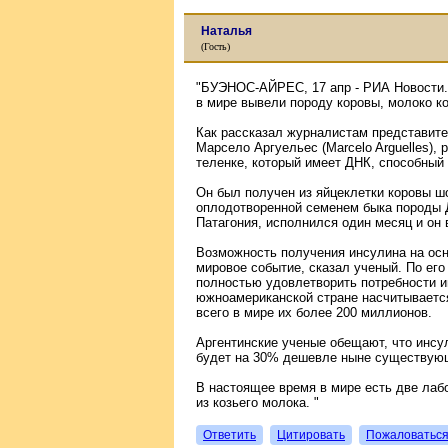
Наталья
(Гость)
"БУЭНОС-АЙРЕС, 17 апр - РИА Новости.
в мире вывели породу коровы, молоко к
Как рассказал журналистам представите
Марсело Аргуельес (Marcelo Arguelles),
теленке, который имеет ДНК, способный
Он был получен из яйцеклетки коровы ш
оплодотворенной семенем быка породы Д
Патагония, исполнился один месяц и он 
Возможность получения инсулина на осн
мировое событие, сказал ученый. По его
полностью удовлетворить потребности и
южноамериканской стране насчитываетс
всего в мире их более 200 миллионов.
Аргентинские ученые обещают, что инсу
будет на 30% дешевле ныне существующ
В настоящее время в мире есть две лаб
из козьего молока. "
Ответить
Цитировать
Пожаловатьс