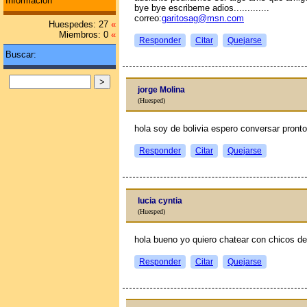
Información
bye bye escribeme adios.............
correo:
garitosag@msn.com
Huespedes: 27
«
Miembros: 0
«
Responder
Citar
Quejarse
Buscar:
jorge Molina
(Huesped)
hola soy de bolivia espero conversar pronto
Responder
Citar
Quejarse
lucia cyntia
(Huesped)
hola bueno yo quiero chatear con chicos de
Responder
Citar
Quejarse