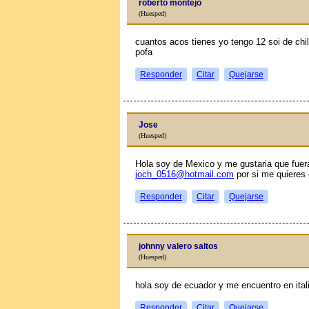
roberto montejo
(Huesped)
cuantos aсos tienes yo tengo 12 soi de chi
pofa
Responder
Citar
Quejarse
Jose
(Huesped)
Hola soy de Mexico y me gustaria que fue
joch_0516@hotmail.com
por si me quieres 
Responder
Citar
Quejarse
johnny valero saltos
(Huesped)
hola soy de ecuador y me encuentro en ita
Responder
Citar
Quejarse