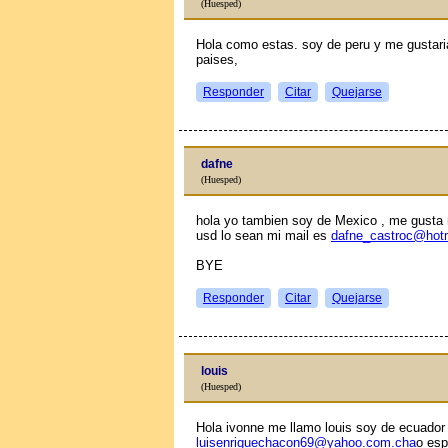
(Huesped)
Hola como estas. soy de peru y me gustari
paises,
Responder
Citar
Quejarse
dafne
(Huesped)
hola yo tambien soy de Mexico , me gusta
usd lo sean mi mail es
dafne_castroc@hot
BYE
Responder
Citar
Quejarse
louis
(Huesped)
Hola ivonne me llamo louis soy de ecuador 
luisenriquechacon69@yahoo.com.cha
o esp