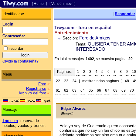
[ Humor ]
[ Versión móvil ]
Identificarse
|
Responder
Login:
Tiwy.com - foro en español
Entretenimiento
Contraseña:
→
Foro de Amigos
Sección:
QUISIERA TENER AM
Tema:
recordar
INTERESADO
En total mensajes:
1402
, se muestra pagina:
20
Olvido la contraseña?
Paginas:
1
2
3
4
5
6
7
8
9
10
Menu
22
23
24
[
mostrar todas paginas
]
48
4
Foro
«
Registrarse
«
61
62
63
64
65
66
67
68
69
70
Archivo del foro
«
Edgar Alvarez
Mensaje
(Huesped)
Trip.com
: reserva de
hoteles, vuelos y trenes.
Hola yo soy de Guatemala quiero conosert
confiansa que no soy un lan chico no est
adelante podriamos ser algo ams que amigo