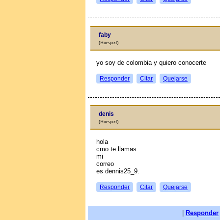
faby
(Huesped)
yo soy de colombia y quiero conocerte
Responder
Citar
Quejarse
denis
(Huesped)
hola
cmo te llamas
mi
correo
es dennis25_9.
Responder
Citar
Quejarse
|
Responder