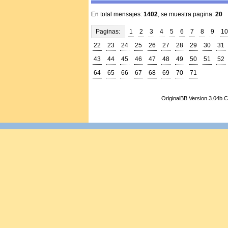
En total mensajes:
1402
, se muestra pagina:
20
Paginas:
1
2
3
4
5
6
7
8
9
10
22
23
24
25
26
27
28
29
30
31
43
44
45
46
47
48
49
50
51
52
64
65
66
67
68
69
70
71
OriginalBB Version 3.04b 