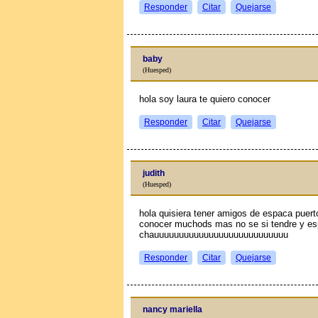
Responder
Citar
Quejarse
baby
(Huesped)
hola soy laura te quiero conocer
Responder
Citar
Quejarse
judith
(Huesped)
hola quisiera tener amigos de espaсa pue
conocer muchods mas no se si tendre y es
chauuuuuuuuuuuuuuuuuuuuuuuuuuu
Responder
Citar
Quejarse
nancy mariella