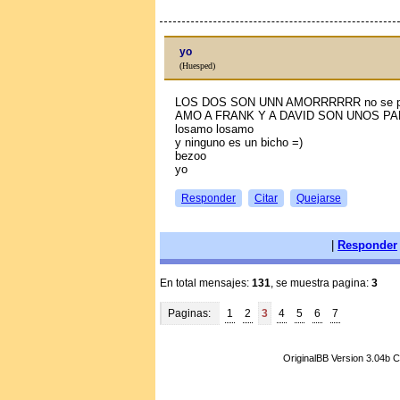
yo
(Huesped)
LOS DOS SON UNN AMORRRRRR no se pe
AMO A FRANK Y A DAVID SON UNOS P
losamo losamo
y ninguno es un bicho =)
bezoo
yo
Responder
Citar
Quejarse
|
Responder
En total mensajes:
131
, se muestra pagina:
3
Paginas:
1
2
3
4
5
6
7
OriginalBB Version 3.04b 