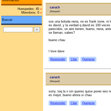
Información
caruch
Huespedes: 45
«
(Huesped)
Miembros: 0
«
Buscar:
sos una boluda nena, no es frank irone, ni l
es david, y la verdad q david es 100 veces 
parecidos, un aire tienen, bueno, nena, ant
se llaman, sabes?
bueno chau
I love dave
Responder
Citar
Quejarse
caruch
(Huesped)
sorry, toq la n sin queres quise poner iero 
es mejor, bueno ahora si chau
Responder
Citar
Quejarse