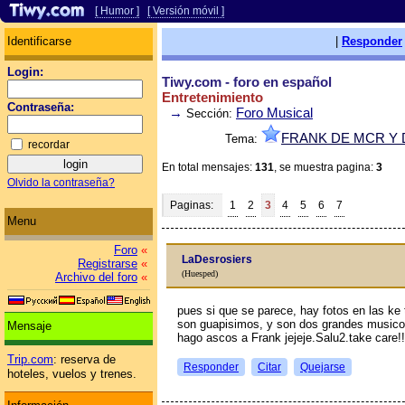
[ Humor ]
[ Versión móvil ]
Identificarse
|
Responder
Login:
Tiwy.com - foro en español
Entretenimiento
Contraseña:
→
Foro Musical
Sección:
FRANK DE MCR Y 
Tema:
recordar
En total mensajes:
131
, se muestra pagina:
3
Olvido la contraseña?
Paginas:
1
2
3
4
5
6
7
Menu
Foro
«
LaDesrosiers
Registrarse
«
(Huesped)
Archivo del foro
«
pues si que se parece, hay fotos en las ke 
son guapisimos, y son dos grandes musico
Mensaje
hago ascos a Frank jejeje.Salu2.take care!!
Trip.com
: reserva de
Responder
Citar
Quejarse
hoteles, vuelos y trenes.