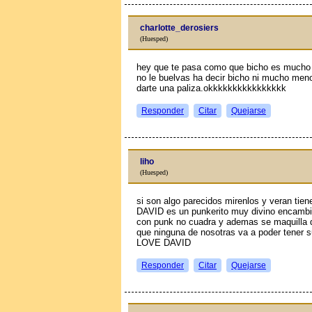
charlotte_derosiers
(Huesped)
hey que te pasa como que bicho es mucho m
no le buelvas ha decir bicho ni mucho meno
darte una paliza.okkkkkkkkkkkkkkkk
Responder
Citar
Quejarse
liho
(Huesped)
si son algo parecidos mirenlos y veran tie
DAVID es un punkerito muy divino encambio 
con punk no cuadra y ademas se maquilla 
que ninguna de nosotras va a poder tener su
LOVE DAVID
Responder
Citar
Quejarse