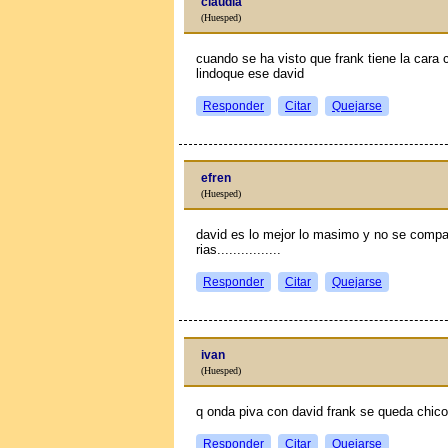
claudia
(Huesped)
cuando se ha visto que frank tiene la car
lindoque ese david
Responder
Citar
Quejarse
efren
(Huesped)
david es lo mejor lo masimo y no se compa
rias................
Responder
Citar
Quejarse
ivan
(Huesped)
q onda piva con david frank se queda chico 
Responder
Citar
Quejarse