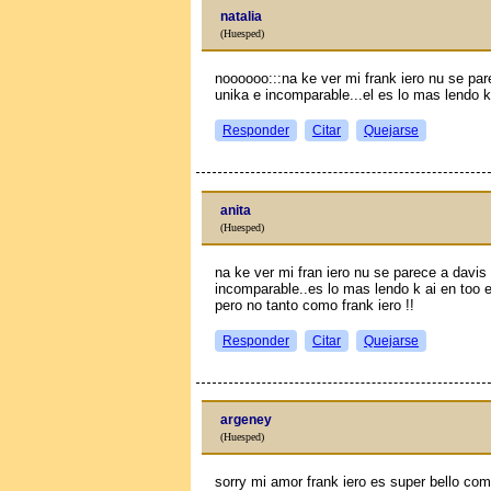
natalia
(Huesped)
noooooo:::na ke ver mi frank iero nu se par
unika e incomparable...el es lo mas lendo k
Responder
Citar
Quejarse
anita
(Huesped)
na ke ver mi fran iero nu se parece a davis 
incomparable..es lo mas lendo k ai en too el
pero no tanto como frank iero !!
Responder
Citar
Quejarse
argeney
(Huesped)
sorry mi amor frank iero es super bello co