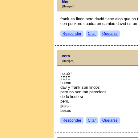
liho
(Huesped)
frank es lindo pero david tiene algo que no 
con punk no cuadra en cambio david es un 
Responder
Citar
Quejarse
vero
(Huesped)
holaS!
JEJE
bueno ..
dav y frank son lindos
pero no son tan parecidos
de lo lindo si
pero..
jjajaja
besos
Responder
Citar
Quejarse