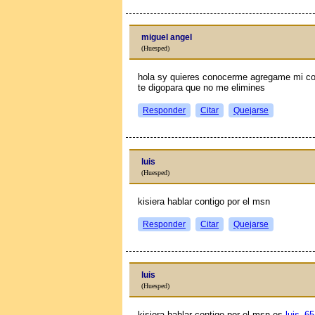
miguel angel
(Huesped)
hola sy quieres conocerme agregame mi c
te digopara que no me elimines
Responder
Citar
Quejarse
luis
(Huesped)
kisiera hablar contigo por el msn
Responder
Citar
Quejarse
luis
(Huesped)
kisiera hablar contigo por el msn es
luis_6