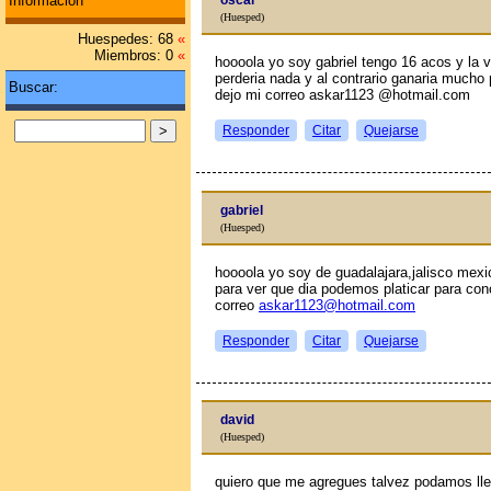
Información
oscar
(Huesped)
Huespedes: 68
«
Miembros: 0
«
hoooola yo soy gabriel tengo 16 aсos y la 
perderia nada y al contrario ganaria mucho 
Buscar:
dejo mi correo askar1123 @hotmail.com
Responder
Citar
Quejarse
gabriel
(Huesped)
hoooola yo soy de guadalajara,jalisco mex
para ver que dia podemos platicar para con
correo
askar1123@hotmail.com
Responder
Citar
Quejarse
david
(Huesped)
quiero que me agregues talvez podamos ll