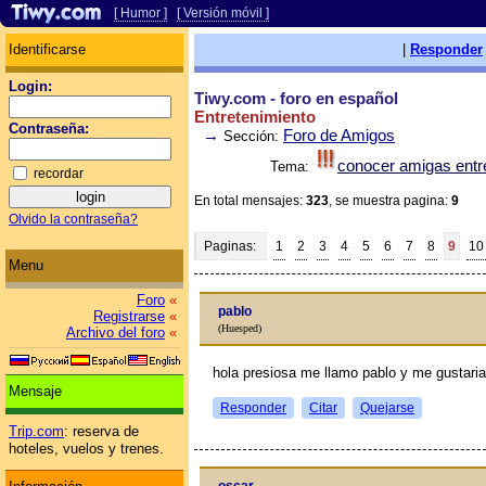
[ Humor ]
[ Versión móvil ]
Identificarse
|
Responder
Login:
Tiwy.com - foro en español
Entretenimiento
Contraseña:
→
Foro de Amigos
Sección:
conocer amigas entr
Tema:
recordar
En total mensajes:
323
, se muestra pagina:
9
Olvido la contraseña?
Paginas:
1
2
3
4
5
6
7
8
9
10
Menu
Foro
«
pablo
Registrarse
«
(Huesped)
Archivo del foro
«
hola presiosa me llamo pablo y me gustaria
Mensaje
Responder
Citar
Quejarse
Trip.com
: reserva de
hoteles, vuelos y trenes.