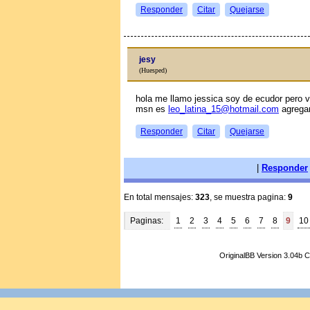
Responder
Citar
Quejarse
jesy
(Huesped)
hola me llamo jessica soy de ecudor pero 
msn es
leo_latina_15@hotmail.com
agrega
Responder
Citar
Quejarse
|
Responder
En total mensajes:
323
, se muestra pagina:
9
Paginas:
1
2
3
4
5
6
7
8
9
10
OriginalBB Version 3.04b 