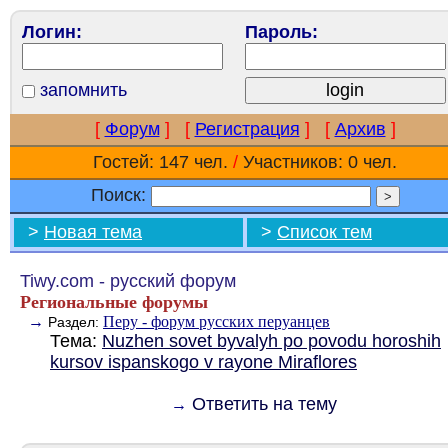
Логин:
Пароль:
запомнить
[
Форум
]
[
Регистрация
]
[
Архив
]
Гостей: 147 чел.
/
Участников: 0 чел.
Поиск:
>
Новая тема
>
Список тем
Tiwy.com - русский форум
Региональные форумы
→
Перу - форум русских перуанцев
Раздел:
Тема:
Nuzhen sovet byvalyh po povodu horoshih
kursov ispanskogo v rayone Miraflores
Ответить на тему
→