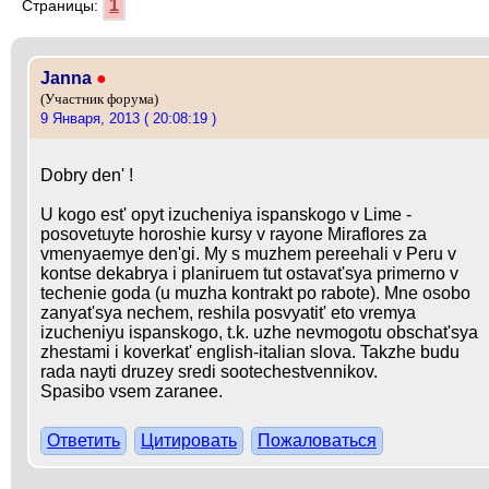
1
Страницы:
Janna
●
(Участник форума)
9 Января, 2013 ( 20:08:19 )
Dobry den' !
U kogo est' opyt izucheniya ispanskogo v Lime -
posovetuyte horoshie kursy v rayone Miraflores za
vmenyaemye den'gi. My s muzhem pereehali v Peru v
kontse dekabrya i planiruem tut ostavat'sya primerno v
techenie goda (u muzha kontrakt po rabote). Mne osobo
zanyat'sya nechem, reshila posvyatit' eto vremya
izucheniyu ispanskogo, t.k. uzhe nevmogotu obschat'sya
zhestami i koverkat' english-italian slova. Takzhe budu
rada nayti druzey sredi sootechestvennikov.
Spasibo vsem zaranee.
Ответить
Цитировать
Пожаловаться