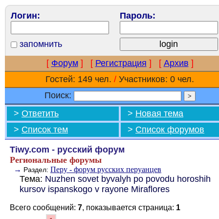
Логин:
Пароль:
запомнить
[
Форум
]
[
Регистрация
]
[
Архив
]
Гостей: 149 чел.
/
Участников: 0 чел.
Поиск:
>
Ответить
>
Новая тема
>
Список тем
>
Список форумов
Tiwy.com - русский форум
Региональные форумы
→
Перу - форум русских перуанцев
Раздел:
Тема:
Nuzhen sovet byvalyh po povodu horoshih
kursov ispanskogo v rayone Miraflores
Всего сообщений:
7
, показывается страница:
1