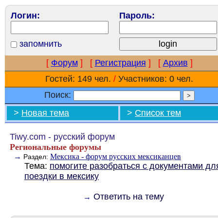
Логин:
Пароль:
запомнить
[
Форум
]
[
Регистрация
]
[
Архив
]
Гостей: 149 чел.
/
Участников: 0 чел.
Поиск:
>
Новая тема
>
Список тем
Tiwy.com - русский форум
Региональные форумы
→
Мексика - форум русских мексиканцев
Раздел:
Тема:
помогите разобраться с документами дл
поездки в мексику
Ответить на тему
→