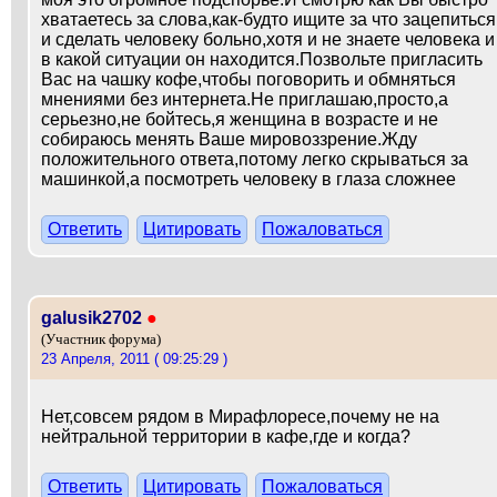
хватаетесь за слова,как-будто ищите за что зацепиться
и сделать человеку больно,хотя и не знаете человека и
в какой ситуации он находится.Позвольте пригласить
Вас на чашку кофе,чтобы поговорить и обмняться
мнениями без интернета.Не приглашаю,просто,а
серьезно,не бойтесь,я женщина в возрасте и не
собираюсь менять Ваше мировоззрение.Жду
положительного ответа,потому легко скрываться за
машинкой,а посмотреть человеку в глаза сложнее
Ответить
Цитировать
Пожаловаться
galusik2702
●
(Участник форума)
23 Апреля, 2011 ( 09:25:29 )
Нет,совсем рядом в Мирафлоресе,почему не на
нейтральной территории в кафе,где и когда?
Ответить
Цитировать
Пожаловаться