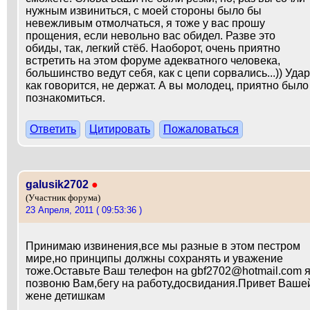
нужным извиниться, с моей стороны было бы
невежливым отмолчаться, я тоже у вас прошу
прощения, если невольно вас обидел. Разве это
обиды, так, легкий стёб. Наоборот, очень приятно
встретить на этом форуме адекватного человека,
большинство ведут себя, как с цепи сорвались...)) Удар
как говорится, не держат. А вы молодец, приятно было
познакомиться.
Ответить
Цитировать
Пожаловаться
galusik2702
●
(Участник форума)
23 Апреля, 2011 ( 09:53:36 )
Принимаю извинения,все мы разные в этом пестром
мире,но принципы должны сохранять и уважение
тоже.Оставьте Ваш телефон на gbf2702@hotmail.com 
позвоню Вам,бегу на работу,досвидания.Привет Ваше
жене детишкам