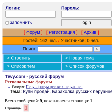
Логин:
Пароль:
запомнить
[
Форум
]
[
Регистрация
]
[
Архив
]
Гостей: 162 чел.
/
Участников: 0 чел.
Поиск:
>
Ответить
>
Новая тема
>
Список тем
>
Список форумов
Tiwy.com - русский форум
Региональные форумы
→
Перу - форум русских перуанцев
Раздел:
Тема:
Купи-продай. Барахолка русских перуанце
Всего сообщений:
9
, показывается страница:
1
1
Страницы: