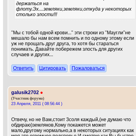
держаться на
флоту.Эх....земляки,земляки,откуда у некоторых
столько злости!!!
"Мы с тобой одной крови..." эти строки из "Маугли"не
мешало бы нам всем помнить и по одному этому если
уж не прощать друг друга, то хотя бы стараться
понимать. Давайте побережем злость для других
случаев и других...
Ответить
Цитировать
Пожаловаться
galusik2702
●
(Участник форума)
23 Апреля, 2011 ( 08:56:44 )
Отвечу, но не Вам,стоит 3соля каждый,(не думаю что
обдираю)земляков,Кому покажется может
мало,другому нормально,а в некоторых ситуациях как
моя это огромное подспорье.И смотрю как Вы быстро