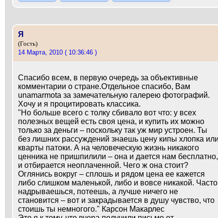
Я
(Гость)
14 Марта, 2010 ( 10:36:46 )
Спасибо всем, в первую очередь за объективные
комментарии о стране.Отдельное спасибо, Вам
unamarmota за замечательную галерею фотографий.
Хочу и я процитировать классика.
"Но больше всего с толку сбивало вот что: у всех
полезных вещей есть своя цена, и купить их можно
только за деньги – поскольку так уж мир устроен. Ты
без лишних рассуждений знаешь цену кипы хлопка ил
кварты патоки. А на человеческую жизнь никакого
ценника не пришпилили – она и дается нам бесплатно,
и отбирается неоплаченной. Чего ж она стоит?
Оглянись вокруг – сплошь и рядом цена ее кажется
либо слишком маленькой, либо и вовсе никакой. Часто
надрываешься, потеешь, а лучше ничего не
становится – вот и закрадывается в душу чувство, что
стоишь ты немногого." Карсон Макарлес
Это я к тому, что вчера получили письмо от