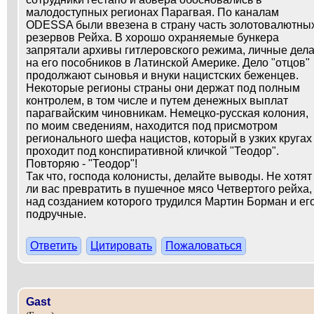
малодоступных регионах Парагвая. По каналам
ODESSA были ввезена в страну часть золотовалютны
резервов Рейха. В хорошо охраняемые бункера
запрятали архивы гитлеровского режима, личные дел
на его пособников в Латинской Америке. Дело "отцов"
продолжают сыновья и внуки нацистских беженцев.
Некоторые регионы страны они держат под полным
контролем, в том числе и путем денежных выплат
парагвайским чиновникам. Немецко-русская колония,
по моим сведениям, находится под присмотром
регионального шефа нацистов, который в узких кругах
проходит под конспиративной кличкой "Теодор".
Повторяю - "Теодор"!
Так что, господа колонисты, делайте выводы. Не хотят
ли вас превратить в пушечное мясо Четвертого рейха,
над созданием которого трудился Мартин Борман и ег
подручные.
Ответить
Цитировать
Пожаловаться
Gast