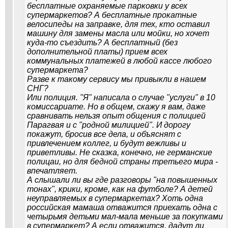
бесплатные охраняемые парковки у всех
супермаркетов? А бесплатные прокатные
велосипеды на заправке, для тех, кто оставил
машину для замены масла или мойки, но хочет
куда-то съездить? А бесплатный (без
дополнительной платы) прием всех
коммунальных платежей в любой кассе любого
супермаркета?
Разве к такому сервису мы привыкли в нашем
СНГ?
Или полиция. "Я" написала о случае "услуги" в 10
комиссариате. Но в общем, скажу я вам, даже
сравнивать нельзя опыт общения с полицией
Парагвая и с "родной милицией". И дорогу
покажут, бросив все дела, и объяснят с
привлечением коллег, и будут вежливы и
приветливы. Не сказка, конечно, не германские
полицаи, но для бедной страны третьего мира -
впечатляет.
А слышали ли вы где разговоры "на повышенных
тонах", крики, кроме, как на футболе? А детей
неуправляемых в супермаркетах? Хоть одна
российская мамаша отважится приехать одна с
четырьмя детьми мал-мала меньше за покупками
в супермаркет? А если отважится, дадут ли