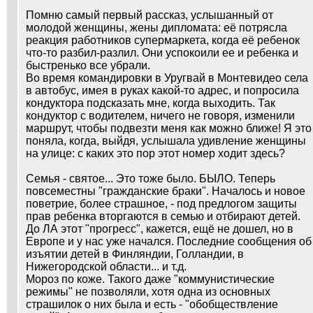
Помню самый первый рассказ, услышанный от
молодой женщины, жены дипломата: её потрясла
реакция работников супермаркета, когда её ребенок
что-то разбил-разлил. Они успокоили ее и ребенка и
быстренько все убрали.
Во время командировки в Уругвай в Монтевидео села
в автобус, имея в руках какой-то адрес, и попросила
кондуктора подсказать мне, когда выходить. Так
кондуктор с водителем, ничего не говоря, изменили
маршрут, чтобы подвезти меня как можно ближе! Я это
поняла, когда, выйдя, услышала удивление женщины
на улице: с каких это пор этот номер ходит здесь?
Семья - святое... Это тоже было. БЫЛО. Теперь
повсеместны "гражданские браки". Началось и новое
поветрие, более страшное, - под предлогом защиты
прав ребенка вторгаются в семью и отбирают детей.
До ЛА этот "прогресс", кажется, ещё не дошел, но в
Европе и у нас уже начался. Последние сообщения об
изъятии детей в Финляндии, Голландии, в
Нижегородской области... и т.д.
Мороз по коже. Такого даже "коммунистические
режимы" не позволяли, хотя одна из основных
страшилок о них была и есть - "обобществление