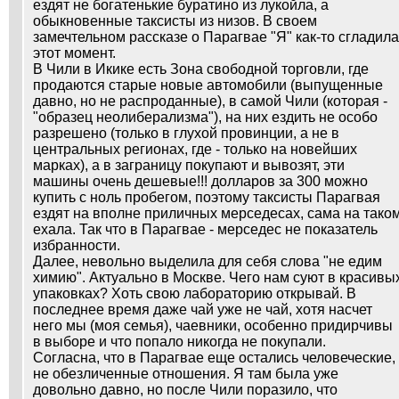
ездят не богатенькие буратино из лукойла, а
обыкновенные таксисты из низов. В своем
замечтельном рассказе о Парагвае "Я" как-то сгладила
этот момент.
В Чили в Икике есть Зона свободной торговли, где
продаются старые новые автомобили (выпущенные
давно, но не распроданные), в самой Чили (которая -
"образец неолиберализма"), на них ездить не особо
разрешено (только в глухой провинции, а не в
центральных регионах, где - только на новейших
марках), а в заграницу покупают и вывозят, эти
машины очень дешевые!!! долларов за 300 можно
купить с ноль пробегом, поэтому таксисты Парагвая
ездят на вполне приличных мерседесах, сама на тако
ехала. Так что в Парагвае - мерседес не показатель
избранности.
Далее, невольно выделила для себя слова "не едим
химию". Актуально в Москве. Чего нам суют в красивы
упаковках? Хоть свою лабораторию открывай. В
последнее время даже чай уже не чай, хотя насчет
него мы (моя семья), чаевники, особенно придирчивы
в выборе и что попало никогда не покупали.
Согласна, что в Парагвае еще остались человеческие,
не обезличенные отношения. Я там была уже
довольно давно, но после Чили поразило, что