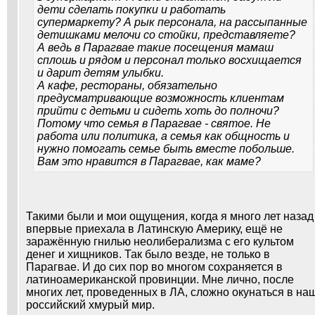
дети сделать покупки и работать
супермаркету? А рык персонала, на рассыпанные
детишками мелочи со стойки, представляете?
А ведь в Парагвае такие посещения мамаш
сплошь и рядом и персонал только восхищается
и дарит детям улыбки.
А кафе, рестораны, обязательно
предусматривающие возможность клиентам
прийти с детьми и сидеть хоть до полночи?
Потому что семья в Парагвае - святое. Не
работа или политика, а семья как общность и
нужно помогать семье быть вместе побольше.
Вам это нравится в Парагвае, как маме?
Такими были и мои ощущения, когда я много лет назад
впервые приехала в Латинскую Америку, ещё не
заражённую гнилью неолиберализма с его культом
денег и хищников. Так было везде, не только в
Парагвае. И до сих пор во многом сохраняется в
латиноамериканской провинции. Мне лично, после
многих лет, проведенных в ЛА, сложно окунаться в на
российский хмурый мир.