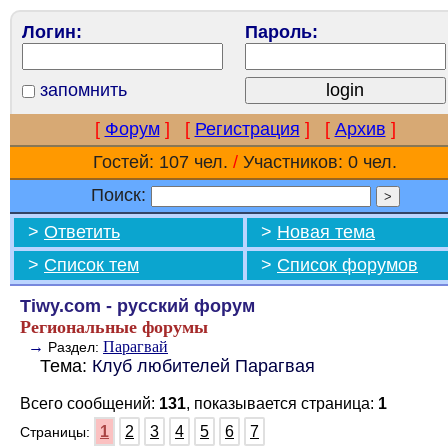
Логин:
Пароль:
запомнить
[
Форум
]
[
Регистрация
]
[
Архив
]
Гостей: 107 чел.
/
Участников: 0 чел.
Поиск:
>
Ответить
>
Новая тема
>
Список тем
>
Список форумов
Tiwy.com - русский форум
Региональные форумы
→
Парагвай
Раздел:
Тема:
Клуб любителей Парагвая
Всего сообщений:
131
, показывается страница:
1
1
2
3
4
5
6
7
Страницы: