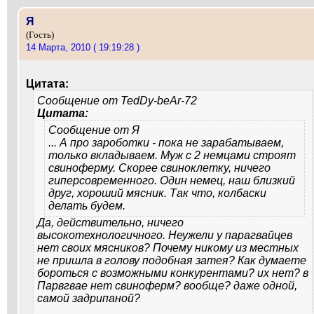
Я
(Гость)
14 Марта, 2010 ( 19:19:28 )
Цитата:
Сообщение от
TedDy-beAr-72
Цитата:
Сообщение от
Я
... А про зароботки - пока не зарабатываем,
только вкладываем. Муж с 2 немцами строят
свиноферму. Скорее свиноклетку, ничего
гиперсовременного. Один немец, наш близкий
друг, хороший мясник. Так что, колбаски
делать будем.
Да, действительно, ничего
высокотехнологичного. Неужели у парагвайцев
нет своих мясников? Почему никому из местных
не пришла в голову подобная затея? Как думаете
бороться с возможными конкурентами? их нет? в
Парвгвае нет свиноферм? вообще? даже одной,
самой задрипаной?