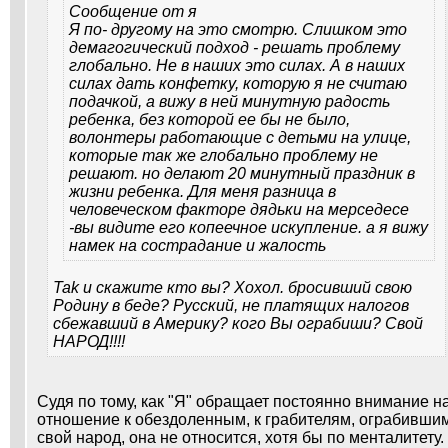
Сообщение от
я
Я по- другому на это смотрю. Слишком это
демагогический подход - решать проблему
глобально. Не в наших это силах. А в наших
силах дать конфетку, которую я не считаю
подачкой, а вижу в ней минутную радость
ребенка, без которой ее бы не было,
волонтеры работающие с детьми на улице,
которые так же глобально проблему не
решают. но делают 20 минутный праздник в
жизни ребенка. Для меня разница в
человеческом факторе дядьки на мерседесе
-вы видите его копеечное искупление. а я вижу
намек на сострадание и жалость
Tak и скажите кто вы? Хохол. бросивший свою
Родину в беде? Русский, не платящих налогов
сбежавший в Америку? кого Вы ограбиши? Свой
НАРОД!!!!
Судя по тому, как "Я" обращает постоянно внимание н
отношение к обездоленным, к грабителям, ограбивши
свой народ, она не относится, хотя бы по менталитету.