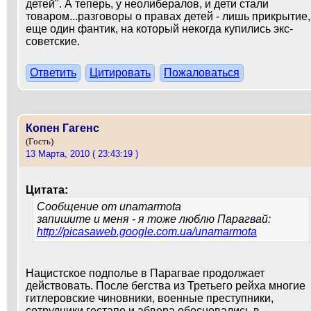
детей". А теперь, у неолибералов, и дети стали
товаром...разговоры о правах детей - лишь прикрытие,
еще один фантик, на который некогда купились экс-
советские.
Ответить
Цитировать
Пожаловаться
Копен Гагенс
(Гость)
13 Марта, 2010 ( 23:43:19 )
Цитата:
Сообщение от
unamarmota
запишите и меня - я тоже люблю Парагвай:
http://picasaweb.google.com.ua/unamarmota
Нацистское подполье в Парагвае продолжает
действовать. После бегства из Третьего рейха многие
гитлеровские чиновники, военные преступники,
сотрудники гестапо и абвера обосновались в