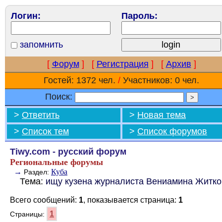
Логин:
Пароль:
запомнить
[
Форум
]
[
Регистрация
]
[
Архив
]
Гостей: 1372 чел.
/
Участников: 0 чел.
Поиск:
>
Ответить
>
Новая тема
>
Список тем
>
Список форумов
Tiwy.com - русский форум
Региональные форумы
→
Куба
Раздел:
Тема:
ищу кузена журналиста Вениамина Житко
Всего сообщений:
1
, показывается страница:
1
1
Страницы: