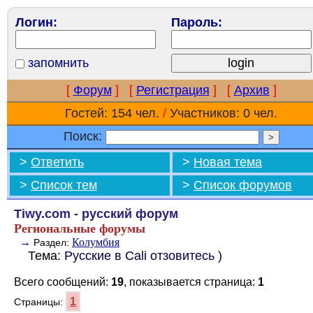
Логин:
Пароль:
запомнить
[
Форум
]
[
Регистрация
]
[
Архив
]
Гостей: 154 чел.
/
Участников: 0 чел.
Поиск:
>
Ответить
>
Новая тема
>
Список тем
>
Список форумов
Tiwy.com - русский форум
Региональные форумы
→
Колумбия
Раздел:
Тема:
Русские в Cali отзовитесь )
Всего сообщений:
19
, показывается страница:
1
1
Страницы: