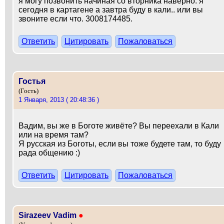
я могу позвонить начиная со вторника наверно. я
сегодня в картагене а завтра буду в кали.. или вы
звоните если что. 3008174485.
Ответить
Цитировать
Пожаловаться
Гостья
(Гость)
1 Января, 2013 ( 20:48:36 )
Вадим, вы же в Боготе живёте? Вы переехали в Кали
или на время там?
Я русская из Боготы, если вы тоже будете там, то буду
рада общению :)
Ответить
Цитировать
Пожаловаться
Sirazeev Vadim
●