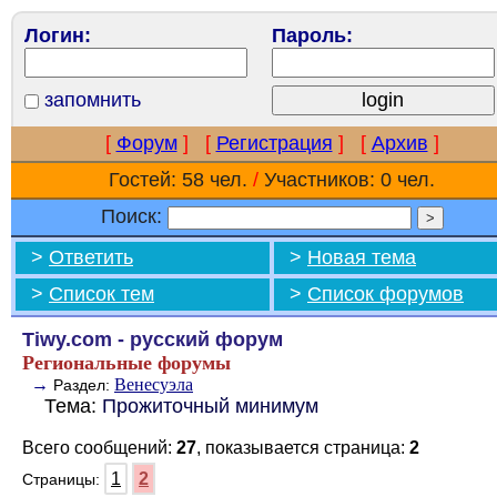
Логин:
Пароль:
запомнить
[
Форум
]
[
Регистрация
]
[
Архив
]
Гостей: 58 чел.
/
Участников: 0 чел.
Поиск:
>
Ответить
>
Новая тема
>
Список тем
>
Список форумов
Tiwy.com - русский форум
Региональные форумы
→
Венесуэла
Раздел:
Тема:
Прожиточный минимум
Всего сообщений:
27
, показывается страница:
2
1
2
Страницы: