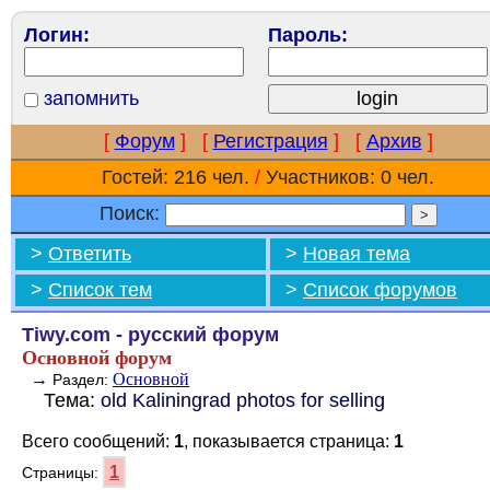
Логин:
Пароль:
запомнить
[
Форум
]
[
Регистрация
]
[
Архив
]
Гостей: 216 чел.
/
Участников: 0 чел.
Поиск:
>
Ответить
>
Новая тема
>
Список тем
>
Список форумов
Tiwy.com - русский форум
Основной форум
→
Основной
Раздел:
Тема:
old Kaliningrad photos for selling
Всего сообщений:
1
, показывается страница:
1
1
Страницы: