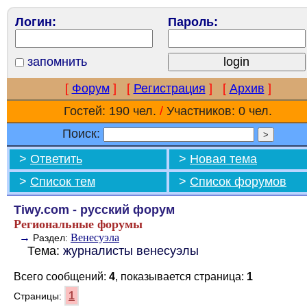
Логин:
Пароль:
запомнить
[
Форум
]
[
Регистрация
]
[
Архив
]
Гостей: 190 чел.
/
Участников: 0 чел.
Поиск:
>
Ответить
>
Новая тема
>
Список тем
>
Список форумов
Tiwy.com - русский форум
Региональные форумы
→
Венесуэла
Раздел:
Тема:
журналисты венесуэлы
Всего сообщений:
4
, показывается страница:
1
1
Страницы: