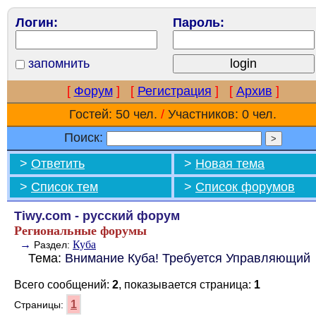
Логин:
Пароль:
запомнить
[
Форум
]
[
Регистрация
]
[
Архив
]
Гостей: 50 чел.
/
Участников: 0 чел.
Поиск:
>
Ответить
>
Новая тема
>
Список тем
>
Список форумов
Tiwy.com - русский форум
Региональные форумы
→
Куба
Раздел:
Тема:
Внимание Куба! Требуется Управляющий
Всего сообщений:
2
, показывается страница:
1
1
Страницы: