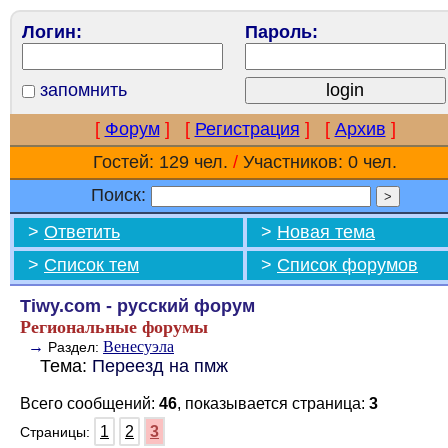
Логин:
Пароль:
запомнить
[
Форум
]
[
Регистрация
]
[
Архив
]
Гостей: 129 чел.
/
Участников: 0 чел.
Поиск:
>
Ответить
>
Новая тема
>
Список тем
>
Список форумов
Tiwy.com - русский форум
Региональные форумы
→
Венесуэла
Раздел:
Тема:
Переезд на пмж
Всего сообщений:
46
, показывается страница:
3
1
2
3
Страницы: