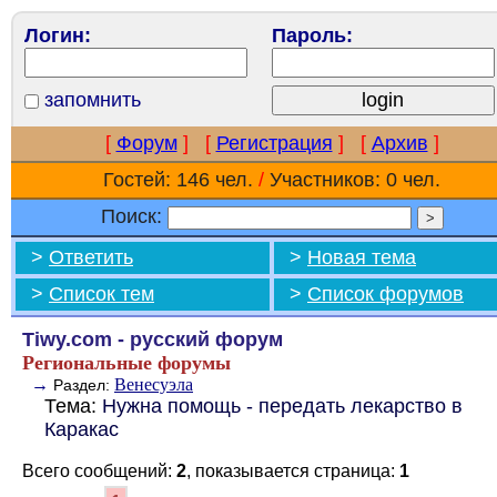
Логин:
Пароль:
запомнить
[
Форум
]
[
Регистрация
]
[
Архив
]
Гостей: 146 чел.
/
Участников: 0 чел.
Поиск:
>
Ответить
>
Новая тема
>
Список тем
>
Список форумов
Tiwy.com - русский форум
Региональные форумы
→
Венесуэла
Раздел:
Тема:
Нужна помощь - передать лекарство в
Каракас
Всего сообщений:
2
, показывается страница:
1